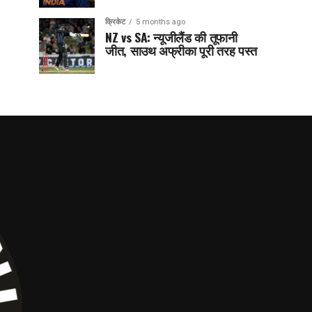
क्रिकेट
5 months ago
NZ vs SA: न्यूजीलैंड की तूफानी
जीत, साउथ अफ्रीका पूरी तरह पस्त