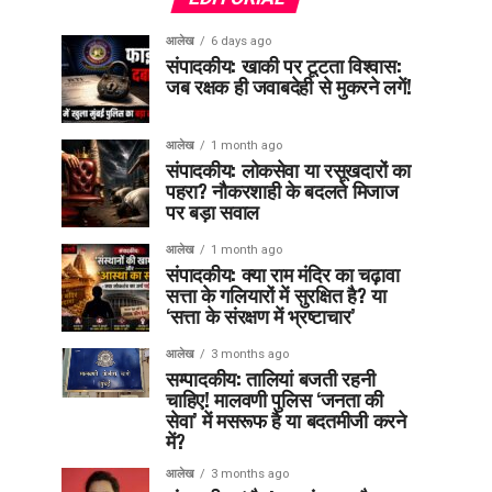
आलेख
6 days ago
संपादकीय: खाकी पर टूटता विश्वास:
जब रक्षक ही जवाबदेही से मुकरने लगें!
आलेख
1 month ago
संपादकीय: लोकसेवा या रसूखदारों का
पहरा? नौकरशाही के बदलते मिजाज
पर बड़ा सवाल
आलेख
1 month ago
संपादकीय: क्या राम मंदिर का चढ़ावा
सत्ता के गलियारों में सुरक्षित है? या
‘सत्ता के संरक्षण में भ्रष्टाचार’
आलेख
3 months ago
सम्पादकीय: तालियां बजती रहनी
चाहिए! मालवणी पुलिस ‘जनता की
सेवा’ में मसरूफ है या बदतमीजी करने
में?
आलेख
3 months ago