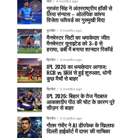
खेल
4 months ago
गुरजंत सिंह ने अंतरराष्ट्रीय हॉकी से
लिया संन्यास – ओलंपिक कांस्य
विजेता फॉरवर्ड का गुरुमुखी विदा
फुटबॉल
4 months ago
मैनचेस्टर सिटी का धमाकेदार जीत:
मैनचेस्टर यूनाइटेड को 3–0 से
हराया, डर्बी में बनाया शानदार रिकॉर्ड
क्रिकेट
4 months ago
IPL 2026 का धमाकेदार आगाज:
RCB vs SRH से हुई शुरुआत, धोनी
कुछ मैचों से बाहर
क्रिकेट
5 months ago
IPL 2026: बिहार के तेज गेंदबाज
आकाशदीप पीठ की चोट के कारण पूरे
सीज़न से बाहर
क्रिकेट
5 months ago
गौतम गंभीर ने AI डीपफेक के खिलाफ
दिल्ली हाईकोर्ट में दायर की याचिका