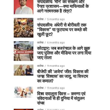
संपादकीय: ‘मौन’ का संरक्षण और
रेंगता प्रशासन—क्या माफियाओं के
आगे नतमस्तक है तंत्र?
आलेख
5 months ago
संपादकीय: अंधेरी से बोरीवली तक
“विकास” या फुटपाथ पर कब्ज़े की
खुली छूट?
आलेख
6 months ago
कोटद्वार: जब बजरंगदल के आगे झुक
जाए पुलिस और मीडिया पर लगा दिया
जाए ताला
आलेख
9 months ago
बीजेपी की ‘अजेय’ जीत: विकास की
जगह ‘विश्वास’ का जादू, या सिस्टम
का कमाल?
आलेख
9 months ago
विश्व दयालुता दिवस – करुणा एवं
संवेदनाओं से ही दुनिया में संतुलन
संभव