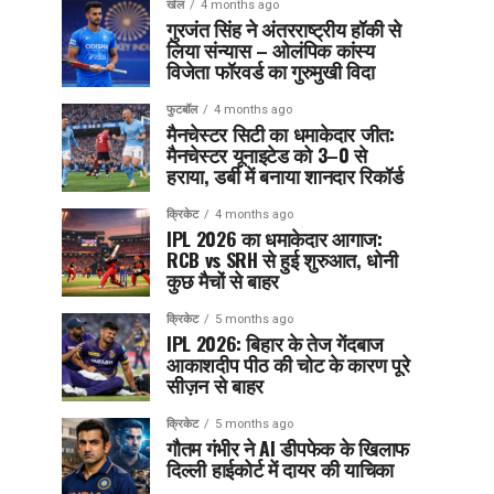
खेल
4 months ago
गुरजंत सिंह ने अंतरराष्ट्रीय हॉकी से
लिया संन्यास – ओलंपिक कांस्य
विजेता फॉरवर्ड का गुरुमुखी विदा
फुटबॉल
4 months ago
मैनचेस्टर सिटी का धमाकेदार जीत:
मैनचेस्टर यूनाइटेड को 3–0 से
हराया, डर्बी में बनाया शानदार रिकॉर्ड
क्रिकेट
4 months ago
IPL 2026 का धमाकेदार आगाज:
RCB vs SRH से हुई शुरुआत, धोनी
कुछ मैचों से बाहर
क्रिकेट
5 months ago
IPL 2026: बिहार के तेज गेंदबाज
आकाशदीप पीठ की चोट के कारण पूरे
सीज़न से बाहर
क्रिकेट
5 months ago
गौतम गंभीर ने AI डीपफेक के खिलाफ
दिल्ली हाईकोर्ट में दायर की याचिका