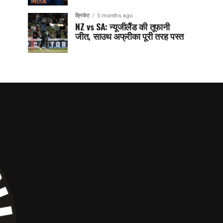
क्रिकेट
5 months ago
NZ vs SA: न्यूजीलैंड की तूफानी
जीत, साउथ अफ्रीका पूरी तरह पस्त