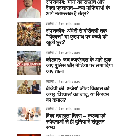
संपादकीय: ‘मौन’ का संरक्षण और
रेंगता प्रशासन—क्या माफियाओं के
आगे नतमस्तक है तंत्र?
आलेख
5 months ago
संपादकीय: अंधेरी से बोरीवली तक
“विकास” या फुटपाथ पर कब्ज़े की
खुली छूट?
आलेख
6 months ago
कोटद्वार: जब बजरंगदल के आगे झुक
जाए पुलिस और मीडिया पर लगा दिया
जाए ताला
आलेख
9 months ago
बीजेपी की ‘अजेय’ जीत: विकास की
जगह ‘विश्वास’ का जादू, या सिस्टम
का कमाल?
आलेख
9 months ago
विश्व दयालुता दिवस – करुणा एवं
संवेदनाओं से ही दुनिया में संतुलन
संभव