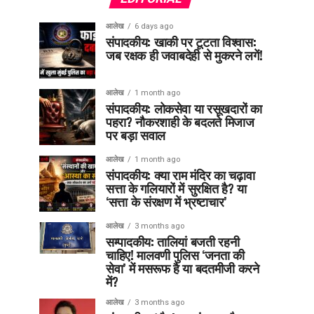
आलेख
6 days ago
संपादकीय: खाकी पर टूटता विश्वास:
जब रक्षक ही जवाबदेही से मुकरने लगें!
आलेख
1 month ago
संपादकीय: लोकसेवा या रसूखदारों का
पहरा? नौकरशाही के बदलते मिजाज
पर बड़ा सवाल
आलेख
1 month ago
संपादकीय: क्या राम मंदिर का चढ़ावा
सत्ता के गलियारों में सुरक्षित है? या
‘सत्ता के संरक्षण में भ्रष्टाचार’
आलेख
3 months ago
सम्पादकीय: तालियां बजती रहनी
चाहिए! मालवणी पुलिस ‘जनता की
सेवा’ में मसरूफ है या बदतमीजी करने
में?
आलेख
3 months ago