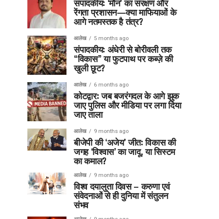
संपादकीय: ‘मौन’ का संरक्षण और
रेंगता प्रशासन—क्या माफियाओं के
आगे नतमस्तक है तंत्र?
आलेख
5 months ago
संपादकीय: अंधेरी से बोरीवली तक
“विकास” या फुटपाथ पर कब्ज़े की
खुली छूट?
आलेख
6 months ago
कोटद्वार: जब बजरंगदल के आगे झुक
जाए पुलिस और मीडिया पर लगा दिया
जाए ताला
आलेख
9 months ago
बीजेपी की ‘अजेय’ जीत: विकास की
जगह ‘विश्वास’ का जादू, या सिस्टम
का कमाल?
आलेख
9 months ago
विश्व दयालुता दिवस – करुणा एवं
संवेदनाओं से ही दुनिया में संतुलन
संभव