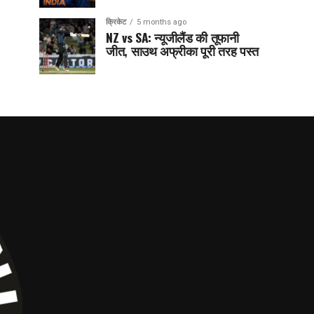
क्रिकेट
5 months ago
NZ vs SA: न्यूजीलैंड की तूफानी
जीत, साउथ अफ्रीका पूरी तरह पस्त