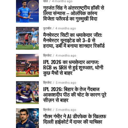
खेल
4 months ago
गुरजंत सिंह ने अंतरराष्ट्रीय हॉकी से
लिया संन्यास – ओलंपिक कांस्य
विजेता फॉरवर्ड का गुरुमुखी विदा
फुटबॉल
4 months ago
मैनचेस्टर सिटी का धमाकेदार जीत:
मैनचेस्टर यूनाइटेड को 3–0 से
हराया, डर्बी में बनाया शानदार रिकॉर्ड
क्रिकेट
4 months ago
IPL 2026 का धमाकेदार आगाज:
RCB vs SRH से हुई शुरुआत, धोनी
कुछ मैचों से बाहर
क्रिकेट
5 months ago
IPL 2026: बिहार के तेज गेंदबाज
आकाशदीप पीठ की चोट के कारण पूरे
सीज़न से बाहर
क्रिकेट
5 months ago
गौतम गंभीर ने AI डीपफेक के खिलाफ
दिल्ली हाईकोर्ट में दायर की याचिका