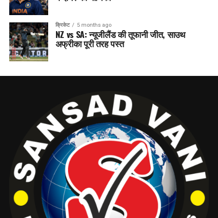
क्रिकेट
5 months ago
NZ vs SA: न्यूजीलैंड की तूफानी जीत, साउथ
अफ्रीका पूरी तरह पस्त