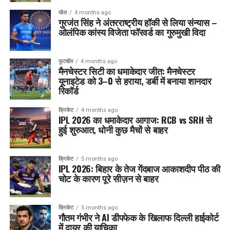
खेल
4 months ago
गुरजंत सिंह ने अंतरराष्ट्रीय हॉकी से लिया संन्यास –
ओलंपिक कांस्य विजेता फॉरवर्ड का गुरुमुखी विदा
फुटबॉल
4 months ago
मैनचेस्टर सिटी का धमाकेदार जीत: मैनचेस्टर
यूनाइटेड को 3–0 से हराया, डर्बी में बनाया शानदार
रिकॉर्ड
क्रिकेट
4 months ago
IPL 2026 का धमाकेदार आगाज: RCB vs SRH से
हुई शुरुआत, धोनी कुछ मैचों से बाहर
क्रिकेट
5 months ago
IPL 2026: बिहार के तेज गेंदबाज आकाशदीप पीठ की
चोट के कारण पूरे सीज़न से बाहर
क्रिकेट
5 months ago
गौतम गंभीर ने AI डीपफेक के खिलाफ दिल्ली हाईकोर्ट
में दायर की याचिका