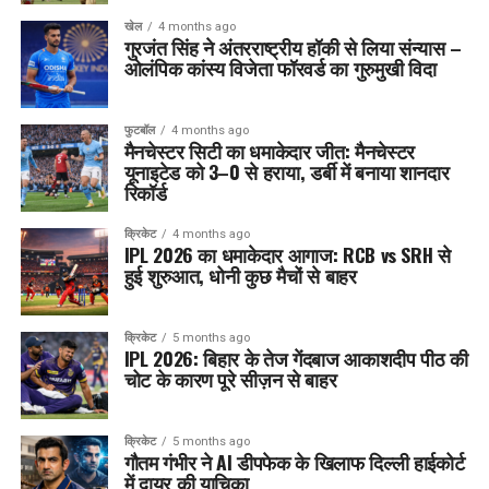
खेल
4 months ago
गुरजंत सिंह ने अंतरराष्ट्रीय हॉकी से लिया संन्यास –
ओलंपिक कांस्य विजेता फॉरवर्ड का गुरुमुखी विदा
फुटबॉल
4 months ago
मैनचेस्टर सिटी का धमाकेदार जीत: मैनचेस्टर
यूनाइटेड को 3–0 से हराया, डर्बी में बनाया शानदार
रिकॉर्ड
क्रिकेट
4 months ago
IPL 2026 का धमाकेदार आगाज: RCB vs SRH से
हुई शुरुआत, धोनी कुछ मैचों से बाहर
क्रिकेट
5 months ago
IPL 2026: बिहार के तेज गेंदबाज आकाशदीप पीठ की
चोट के कारण पूरे सीज़न से बाहर
क्रिकेट
5 months ago
गौतम गंभीर ने AI डीपफेक के खिलाफ दिल्ली हाईकोर्ट
में दायर की याचिका