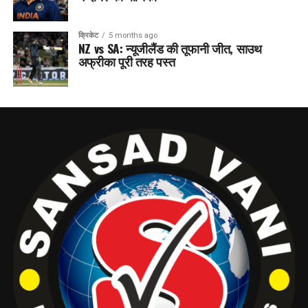
क्रिकेट
5 months ago
NZ vs SA: न्यूजीलैंड की तूफानी जीत, साउथ
अफ्रीका पूरी तरह पस्त