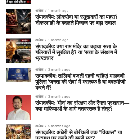
आलेख
1 month ago
संपादकीय: लोकसेवा या रसूखदारों का पहरा?
नौकरशाही के बदलते मिजाज पर बड़ा सवाल
आलेख
1 month ago
संपादकीय: क्या राम मंदिर का चढ़ावा सत्ता के
गलियारों में सुरक्षित है? या ‘सत्ता के संरक्षण में
भ्रष्टाचार’
आलेख
3 months ago
सम्पादकीय: तालियां बजती रहनी चाहिए! मालवणी
पुलिस ‘जनता की सेवा’ में मसरूफ है या बदतमीजी
करने में?
आलेख
3 months ago
संपादकीय: ‘मौन’ का संरक्षण और रेंगता प्रशासन—
क्या माफियाओं के आगे नतमस्तक है तंत्र?
आलेख
5 months ago
संपादकीय: अंधेरी से बोरीवली तक “विकास” या
फुटपाथ पर कब्ज़े की खुली छूट?