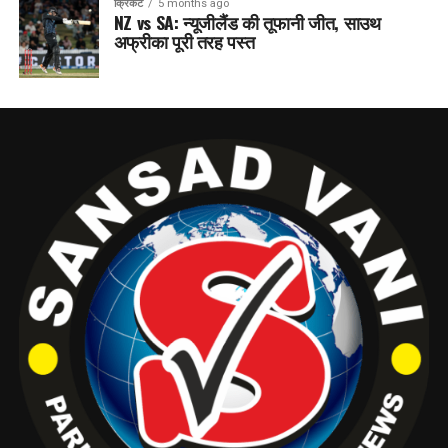
क्रिकेट
5 months ago
NZ vs SA: न्यूजीलैंड की तूफानी जीत, साउथ
अफ्रीका पूरी तरह पस्त