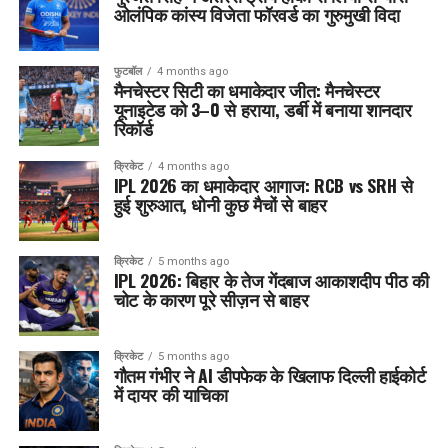
ओलंपिक कांस्य विजेता फॉरवर्ड का गुरुमुखी विदा
फुटबॉल
4 months ago
मैनचेस्टर सिटी का धमाकेदार जीत: मैनचेस्टर
यूनाइटेड को 3–0 से हराया, डर्बी में बनाया शानदार
रिकॉर्ड
क्रिकेट
4 months ago
IPL 2026 का धमाकेदार आगाज: RCB vs SRH से
हुई शुरुआत, धोनी कुछ मैचों से बाहर
क्रिकेट
5 months ago
IPL 2026: बिहार के तेज गेंदबाज आकाशदीप पीठ की
चोट के कारण पूरे सीज़न से बाहर
क्रिकेट
5 months ago
गौतम गंभीर ने AI डीपफेक के खिलाफ दिल्ली हाईकोर्ट
में दायर की याचिका