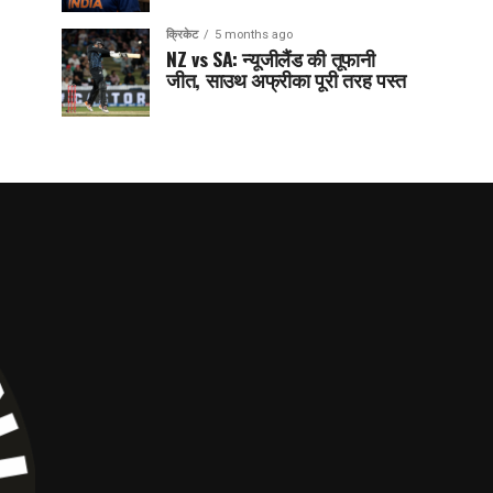
क्रिकेट
5 months ago
NZ vs SA: न्यूजीलैंड की तूफानी
जीत, साउथ अफ्रीका पूरी तरह पस्त