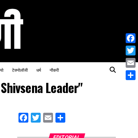
Face
Twitt
यो
टेक्नोलॉजी
धर्म
नौकरी
Email
 Shivsena Leader"
Share
Facebook
Twitter
Email
Share
EDITORIAL