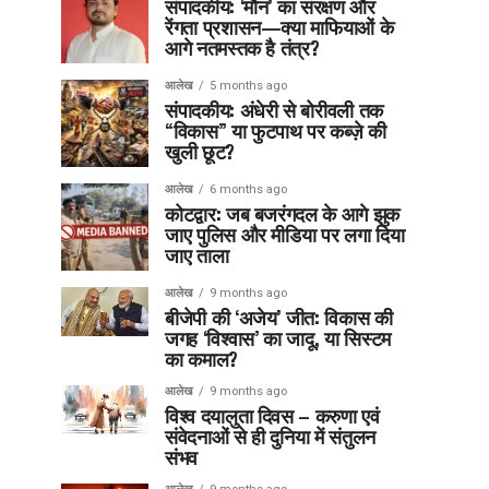
संपादकीय: ‘मौन’ का संरक्षण और
रेंगता प्रशासन—क्या माफियाओं के
आगे नतमस्तक है तंत्र?
आलेख
5 months ago
संपादकीय: अंधेरी से बोरीवली तक
“विकास” या फुटपाथ पर कब्ज़े की
खुली छूट?
आलेख
6 months ago
कोटद्वार: जब बजरंगदल के आगे झुक
जाए पुलिस और मीडिया पर लगा दिया
जाए ताला
आलेख
9 months ago
बीजेपी की ‘अजेय’ जीत: विकास की
जगह ‘विश्वास’ का जादू, या सिस्टम
का कमाल?
आलेख
9 months ago
विश्व दयालुता दिवस – करुणा एवं
संवेदनाओं से ही दुनिया में संतुलन
संभव