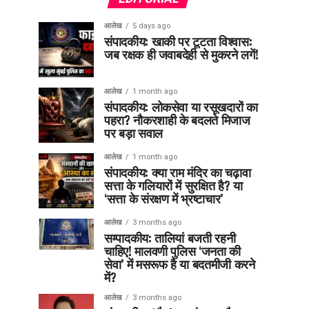
आलेख
5 days ago
संपादकीय: खाकी पर टूटता विश्वास:
जब रक्षक ही जवाबदेही से मुकरने लगें!
आलेख
1 month ago
संपादकीय: लोकसेवा या रसूखदारों का
पहरा? नौकरशाही के बदलते मिजाज
पर बड़ा सवाल
आलेख
1 month ago
संपादकीय: क्या राम मंदिर का चढ़ावा
सत्ता के गलियारों में सुरक्षित है? या
‘सत्ता के संरक्षण में भ्रष्टाचार’
आलेख
3 months ago
सम्पादकीय: तालियां बजती रहनी
चाहिए! मालवणी पुलिस ‘जनता की
सेवा’ में मसरूफ है या बदतमीजी करने
में?
आलेख
3 months ago