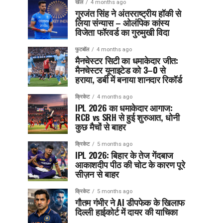
खेल
4 months ago
गुरजंत सिंह ने अंतरराष्ट्रीय हॉकी से
लिया संन्यास – ओलंपिक कांस्य
विजेता फॉरवर्ड का गुरुमुखी विदा
फुटबॉल
4 months ago
मैनचेस्टर सिटी का धमाकेदार जीत:
मैनचेस्टर यूनाइटेड को 3–0 से
हराया, डर्बी में बनाया शानदार रिकॉर्ड
क्रिकेट
4 months ago
IPL 2026 का धमाकेदार आगाज:
RCB vs SRH से हुई शुरुआत, धोनी
कुछ मैचों से बाहर
क्रिकेट
5 months ago
IPL 2026: बिहार के तेज गेंदबाज
आकाशदीप पीठ की चोट के कारण पूरे
सीज़न से बाहर
क्रिकेट
5 months ago
गौतम गंभीर ने AI डीपफेक के खिलाफ
दिल्ली हाईकोर्ट में दायर की याचिका