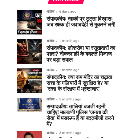
आलेख
6 days ago
संपादकीय: खाकी पर टूटता विश्वास:
जब रक्षक ही जवाबदेही से मुकरने लगें!
आलेख
1 month ago
संपादकीय: लोकसेवा या रसूखदारों का
पहरा? नौकरशाही के बदलते मिजाज
पर बड़ा सवाल
आलेख
1 month ago
संपादकीय: क्या राम मंदिर का चढ़ावा
सत्ता के गलियारों में सुरक्षित है? या
‘सत्ता के संरक्षण में भ्रष्टाचार’
आलेख
3 months ago
सम्पादकीय: तालियां बजती रहनी
चाहिए! मालवणी पुलिस ‘जनता की
सेवा’ में मसरूफ है या बदतमीजी करने
में?
आलेख
3 months ago