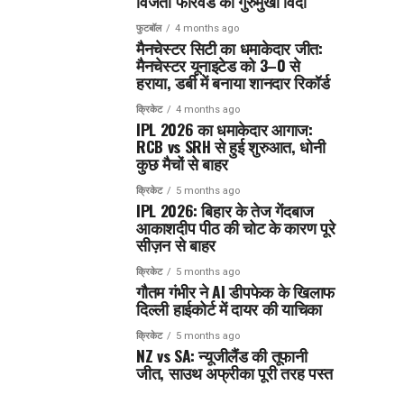
विजेता फॉरवर्ड का गुरुमुखी विदा
फुटबॉल
4 months ago
मैनचेस्टर सिटी का धमाकेदार जीत:
मैनचेस्टर यूनाइटेड को 3–0 से
हराया, डर्बी में बनाया शानदार रिकॉर्ड
क्रिकेट
4 months ago
IPL 2026 का धमाकेदार आगाज:
RCB vs SRH से हुई शुरुआत, धोनी
कुछ मैचों से बाहर
क्रिकेट
5 months ago
IPL 2026: बिहार के तेज गेंदबाज
आकाशदीप पीठ की चोट के कारण पूरे
सीज़न से बाहर
क्रिकेट
5 months ago
गौतम गंभीर ने AI डीपफेक के खिलाफ
दिल्ली हाईकोर्ट में दायर की याचिका
क्रिकेट
5 months ago
NZ vs SA: न्यूजीलैंड की तूफानी
जीत, साउथ अफ्रीका पूरी तरह पस्त