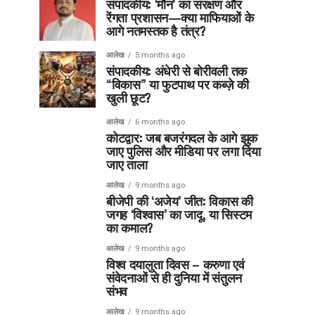
संपादकीय: ‘मौन’ का संरक्षण और
रेंगता प्रशासन—क्या माफियाओं के
आगे नतमस्तक है तंत्र?
आलेख
5 months ago
संपादकीय: अंधेरी से बोरीवली तक
“विकास” या फुटपाथ पर कब्ज़े की
खुली छूट?
आलेख
6 months ago
कोटद्वार: जब बजरंगदल के आगे झुक
जाए पुलिस और मीडिया पर लगा दिया
जाए ताला
आलेख
9 months ago
बीजेपी की ‘अजेय’ जीत: विकास की
जगह ‘विश्वास’ का जादू, या सिस्टम
का कमाल?
आलेख
9 months ago
विश्व दयालुता दिवस – करुणा एवं
संवेदनाओं से ही दुनिया में संतुलन
संभव
आलेख
9 months ago