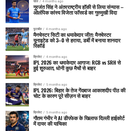
खेल
4 months ago
गुरजंत सिंह ने अंतरराष्ट्रीय हॉकी से लिया संन्यास –
ओलंपिक कांस्य विजेता फॉरवर्ड का गुरुमुखी विदा
फुटबॉल
4 months ago
मैनचेस्टर सिटी का धमाकेदार जीत: मैनचेस्टर
यूनाइटेड को 3–0 से हराया, डर्बी में बनाया शानदार
रिकॉर्ड
क्रिकेट
4 months ago
IPL 2026 का धमाकेदार आगाज: RCB vs SRH से
हुई शुरुआत, धोनी कुछ मैचों से बाहर
क्रिकेट
5 months ago
IPL 2026: बिहार के तेज गेंदबाज आकाशदीप पीठ की
चोट के कारण पूरे सीज़न से बाहर
क्रिकेट
5 months ago
गौतम गंभीर ने AI डीपफेक के खिलाफ दिल्ली हाईकोर्ट
में दायर की याचिका