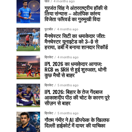
खेल
4 months ago
गुरजंत सिंह ने अंतरराष्ट्रीय हॉकी से
लिया संन्यास – ओलंपिक कांस्य
विजेता फॉरवर्ड का गुरुमुखी विदा
फुटबॉल
4 months ago
मैनचेस्टर सिटी का धमाकेदार जीत:
मैनचेस्टर यूनाइटेड को 3–0 से
हराया, डर्बी में बनाया शानदार रिकॉर्ड
क्रिकेट
4 months ago
IPL 2026 का धमाकेदार आगाज:
RCB vs SRH से हुई शुरुआत, धोनी
कुछ मैचों से बाहर
क्रिकेट
5 months ago
IPL 2026: बिहार के तेज गेंदबाज
आकाशदीप पीठ की चोट के कारण पूरे
सीज़न से बाहर
क्रिकेट
5 months ago
गौतम गंभीर ने AI डीपफेक के खिलाफ
दिल्ली हाईकोर्ट में दायर की याचिका