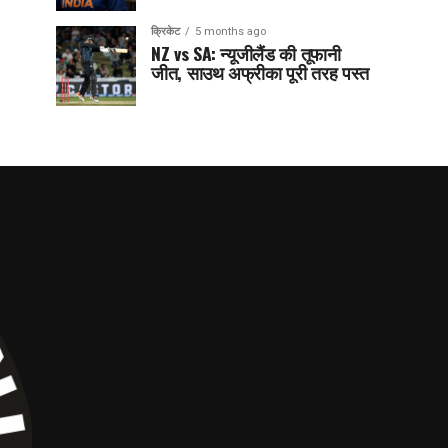
क्रिकेट
5 months ago
NZ vs SA: न्यूजीलैंड की तूफानी
जीत, साउथ अफ्रीका पूरी तरह पस्त