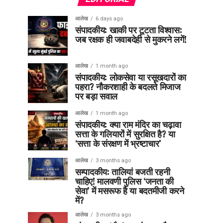
आलेख
6 days ago
संपादकीय: खाकी पर टूटता विश्वास:
जब रक्षक ही जवाबदेही से मुकरने लगें!
आलेख
1 month ago
संपादकीय: लोकसेवा या रसूखदारों का
पहरा? नौकरशाही के बदलते मिजाज
पर बड़ा सवाल
आलेख
1 month ago
संपादकीय: क्या राम मंदिर का चढ़ावा
सत्ता के गलियारों में सुरक्षित है? या
‘सत्ता के संरक्षण में भ्रष्टाचार’
आलेख
3 months ago
सम्पादकीय: तालियां बजती रहनी
चाहिए! मालवणी पुलिस ‘जनता की
सेवा’ में मसरूफ है या बदतमीजी करने
में?
आलेख
3 months ago