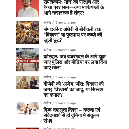
संपादकीय: ‘मौन’ का संरक्षण और
रेंगता प्रशासन—क्या माफियाओं के
आगे नतमस्तक है तंत्र?
आलेख
5 months ago
संपादकीय: अंधेरी से बोरीवली तक
“विकास” या फुटपाथ पर कब्ज़े की
खुली छूट?
आलेख
6 months ago
कोटद्वार: जब बजरंगदल के आगे झुक
जाए पुलिस और मीडिया पर लगा दिया
जाए ताला
आलेख
9 months ago
बीजेपी की ‘अजेय’ जीत: विकास की
जगह ‘विश्वास’ का जादू, या सिस्टम
का कमाल?
आलेख
9 months ago
विश्व दयालुता दिवस – करुणा एवं
संवेदनाओं से ही दुनिया में संतुलन
संभव