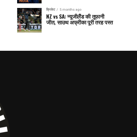
क्रिकेट
5 months ago
NZ vs SA: न्यूजीलैंड की तूफानी
जीत, साउथ अफ्रीका पूरी तरह पस्त