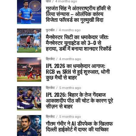
खेल
4 months ago
गुरजंत सिंह ने अंतरराष्ट्रीय हॉकी से
लिया संन्यास – ओलंपिक कांस्य
विजेता फॉरवर्ड का गुरुमुखी विदा
फुटबॉल
4 months ago
मैनचेस्टर सिटी का धमाकेदार जीत:
मैनचेस्टर यूनाइटेड को 3–0 से
हराया, डर्बी में बनाया शानदार रिकॉर्ड
क्रिकेट
4 months ago
IPL 2026 का धमाकेदार आगाज:
RCB vs SRH से हुई शुरुआत, धोनी
कुछ मैचों से बाहर
क्रिकेट
5 months ago
IPL 2026: बिहार के तेज गेंदबाज
आकाशदीप पीठ की चोट के कारण पूरे
सीज़न से बाहर
क्रिकेट
5 months ago
गौतम गंभीर ने AI डीपफेक के खिलाफ
दिल्ली हाईकोर्ट में दायर की याचिका