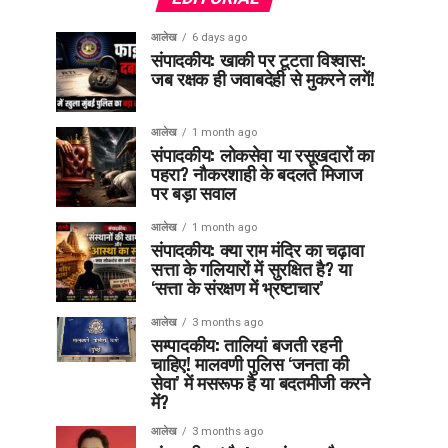
आलेख
6 days ago
संपादकीय: खाकी पर टूटता विश्वास:
जब रक्षक ही जवाबदेही से मुकरने लगें!
आलेख
1 month ago
संपादकीय: लोकसेवा या रसूखदारों का
पहरा? नौकरशाही के बदलते मिजाज
पर बड़ा सवाल
आलेख
1 month ago
संपादकीय: क्या राम मंदिर का चढ़ावा
सत्ता के गलियारों में सुरक्षित है? या
‘सत्ता के संरक्षण में भ्रष्टाचार’
आलेख
3 months ago
सम्पादकीय: तालियां बजती रहनी
चाहिए! मालवणी पुलिस ‘जनता की
सेवा’ में मसरूफ है या बदतमीजी करने
में?
आलेख
3 months ago