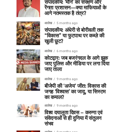
संपादकीय: ‘मौन’ का संरक्षण और
रेंगता प्रशासन—क्या माफियाओं के
आगे नतमस्तक है तंत्र?
आलेख
5 months ago
संपादकीय: अंधेरी से बोरीवली तक
“विकास” या फुटपाथ पर कब्ज़े की
खुली छूट?
आलेख
6 months ago
कोटद्वार: जब बजरंगदल के आगे झुक
जाए पुलिस और मीडिया पर लगा दिया
जाए ताला
आलेख
9 months ago
बीजेपी की ‘अजेय’ जीत: विकास की
जगह ‘विश्वास’ का जादू, या सिस्टम
का कमाल?
आलेख
9 months ago
विश्व दयालुता दिवस – करुणा एवं
संवेदनाओं से ही दुनिया में संतुलन
संभव