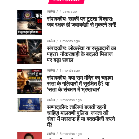
आलेख
4 days ago
संपादकीय: खाकी पर टूटता विश्वास:
जब रक्षक ही जवाबदेही से मुकरने लगें!
आलेख
1 month ago
संपादकीय: लोकसेवा या रसूखदारों का
पहरा? नौकरशाही के बदलते मिजाज
पर बड़ा सवाल
आलेख
1 month ago
संपादकीय: क्या राम मंदिर का चढ़ावा
सत्ता के गलियारों में सुरक्षित है? या
‘सत्ता के संरक्षण में भ्रष्टाचार’
आलेख
3 months ago
सम्पादकीय: तालियां बजती रहनी
चाहिए! मालवणी पुलिस ‘जनता की
सेवा’ में मसरूफ है या बदतमीजी करने
में?
आलेख
3 months ago