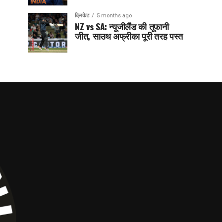
क्रिकेट
5 months ago
NZ vs SA: न्यूजीलैंड की तूफानी
जीत, साउथ अफ्रीका पूरी तरह पस्त