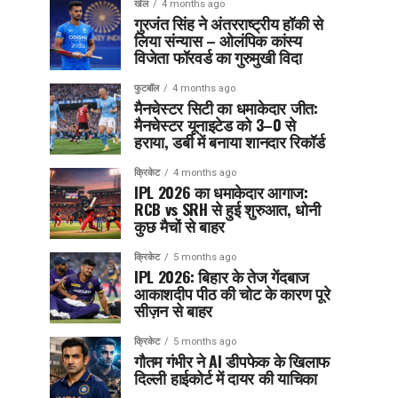
खेल
4 months ago
गुरजंत सिंह ने अंतरराष्ट्रीय हॉकी से
लिया संन्यास – ओलंपिक कांस्य
विजेता फॉरवर्ड का गुरुमुखी विदा
फुटबॉल
4 months ago
मैनचेस्टर सिटी का धमाकेदार जीत:
मैनचेस्टर यूनाइटेड को 3–0 से
हराया, डर्बी में बनाया शानदार रिकॉर्ड
क्रिकेट
4 months ago
IPL 2026 का धमाकेदार आगाज:
RCB vs SRH से हुई शुरुआत, धोनी
कुछ मैचों से बाहर
क्रिकेट
5 months ago
IPL 2026: बिहार के तेज गेंदबाज
आकाशदीप पीठ की चोट के कारण पूरे
सीज़न से बाहर
क्रिकेट
5 months ago
गौतम गंभीर ने AI डीपफेक के खिलाफ
दिल्ली हाईकोर्ट में दायर की याचिका