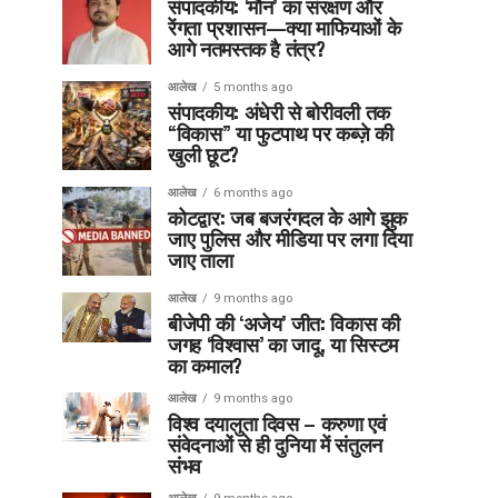
संपादकीय: ‘मौन’ का संरक्षण और
रेंगता प्रशासन—क्या माफियाओं के
आगे नतमस्तक है तंत्र?
आलेख
5 months ago
संपादकीय: अंधेरी से बोरीवली तक
“विकास” या फुटपाथ पर कब्ज़े की
खुली छूट?
आलेख
6 months ago
कोटद्वार: जब बजरंगदल के आगे झुक
जाए पुलिस और मीडिया पर लगा दिया
जाए ताला
आलेख
9 months ago
बीजेपी की ‘अजेय’ जीत: विकास की
जगह ‘विश्वास’ का जादू, या सिस्टम
का कमाल?
आलेख
9 months ago
विश्व दयालुता दिवस – करुणा एवं
संवेदनाओं से ही दुनिया में संतुलन
संभव