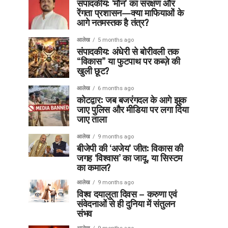
संपादकीय: ‘मौन’ का संरक्षण और
रेंगता प्रशासन—क्या माफियाओं के
आगे नतमस्तक है तंत्र?
आलेख
5 months ago
संपादकीय: अंधेरी से बोरीवली तक
“विकास” या फुटपाथ पर कब्ज़े की
खुली छूट?
आलेख
6 months ago
कोटद्वार: जब बजरंगदल के आगे झुक
जाए पुलिस और मीडिया पर लगा दिया
जाए ताला
आलेख
9 months ago
बीजेपी की ‘अजेय’ जीत: विकास की
जगह ‘विश्वास’ का जादू, या सिस्टम
का कमाल?
आलेख
9 months ago
विश्व दयालुता दिवस – करुणा एवं
संवेदनाओं से ही दुनिया में संतुलन
संभव