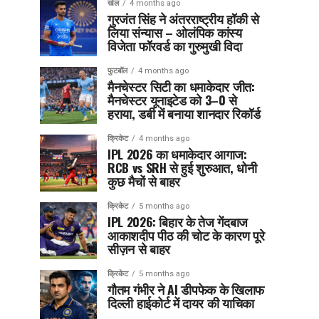
खेल
4 months ago
गुरजंत सिंह ने अंतरराष्ट्रीय हॉकी से
लिया संन्यास – ओलंपिक कांस्य
विजेता फॉरवर्ड का गुरुमुखी विदा
फुटबॉल
4 months ago
मैनचेस्टर सिटी का धमाकेदार जीत:
मैनचेस्टर यूनाइटेड को 3–0 से
हराया, डर्बी में बनाया शानदार रिकॉर्ड
क्रिकेट
4 months ago
IPL 2026 का धमाकेदार आगाज:
RCB vs SRH से हुई शुरुआत, धोनी
कुछ मैचों से बाहर
क्रिकेट
5 months ago
IPL 2026: बिहार के तेज गेंदबाज
आकाशदीप पीठ की चोट के कारण पूरे
सीज़न से बाहर
क्रिकेट
5 months ago
गौतम गंभीर ने AI डीपफेक के खिलाफ
दिल्ली हाईकोर्ट में दायर की याचिका