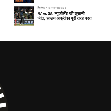
क्रिकेट
5 months ago
NZ vs SA: न्यूजीलैंड की तूफानी
जीत, साउथ अफ्रीका पूरी तरह पस्त