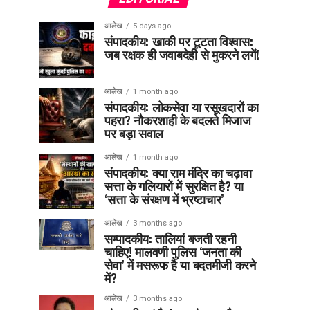
आलेख
5 days ago
संपादकीय: खाकी पर टूटता विश्वास:
जब रक्षक ही जवाबदेही से मुकरने लगें!
आलेख
1 month ago
संपादकीय: लोकसेवा या रसूखदारों का
पहरा? नौकरशाही के बदलते मिजाज
पर बड़ा सवाल
आलेख
1 month ago
संपादकीय: क्या राम मंदिर का चढ़ावा
सत्ता के गलियारों में सुरक्षित है? या
‘सत्ता के संरक्षण में भ्रष्टाचार’
आलेख
3 months ago
सम्पादकीय: तालियां बजती रहनी
चाहिए! मालवणी पुलिस ‘जनता की
सेवा’ में मसरूफ है या बदतमीजी करने
में?
आलेख
3 months ago