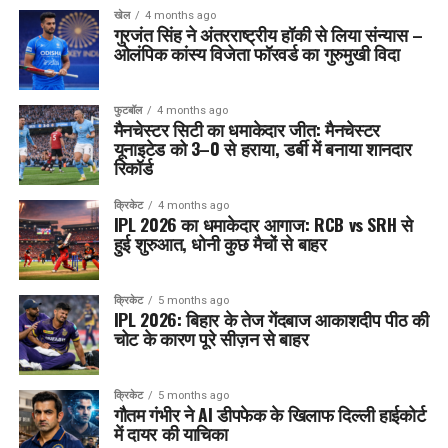
खेल
4 months ago
गुरजंत सिंह ने अंतरराष्ट्रीय हॉकी से लिया संन्यास –
ओलंपिक कांस्य विजेता फॉरवर्ड का गुरुमुखी विदा
फुटबॉल
4 months ago
मैनचेस्टर सिटी का धमाकेदार जीत: मैनचेस्टर
यूनाइटेड को 3–0 से हराया, डर्बी में बनाया शानदार
रिकॉर्ड
क्रिकेट
4 months ago
IPL 2026 का धमाकेदार आगाज: RCB vs SRH से
हुई शुरुआत, धोनी कुछ मैचों से बाहर
क्रिकेट
5 months ago
IPL 2026: बिहार के तेज गेंदबाज आकाशदीप पीठ की
चोट के कारण पूरे सीज़न से बाहर
क्रिकेट
5 months ago
गौतम गंभीर ने AI डीपफेक के खिलाफ दिल्ली हाईकोर्ट
में दायर की याचिका