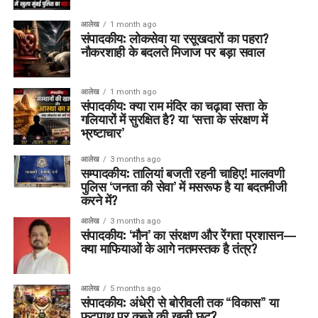
आलेख
1 month ago
संपादकीय: लोकसेवा या रसूखदारों का पहरा?
नौकरशाही के बदलते मिजाज पर बड़ा सवाल
आलेख
1 month ago
संपादकीय: क्या राम मंदिर का चढ़ावा सत्ता के
गलियारों में सुरक्षित है? या ‘सत्ता के संरक्षण में
भ्रष्टाचार’
आलेख
3 months ago
सम्पादकीय: तालियां बजती रहनी चाहिए! मालवणी
पुलिस ‘जनता की सेवा’ में मसरूफ है या बदतमीजी
करने में?
आलेख
3 months ago
संपादकीय: ‘मौन’ का संरक्षण और रेंगता प्रशासन—
क्या माफियाओं के आगे नतमस्तक है तंत्र?
आलेख
5 months ago
संपादकीय: अंधेरी से बोरीवली तक “विकास” या
फुटपाथ पर कब्ज़े की खुली छूट?