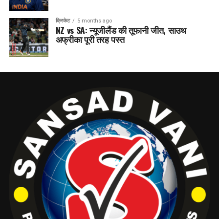
क्रिकेट
5 months ago
NZ vs SA: न्यूजीलैंड की तूफानी जीत, साउथ
अफ्रीका पूरी तरह पस्त