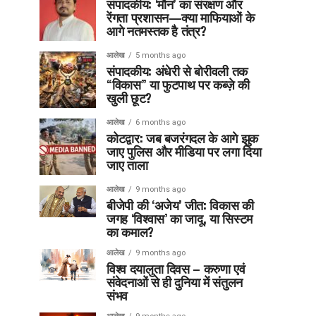
संपादकीय: ‘मौन’ का संरक्षण और
रेंगता प्रशासन—क्या माफियाओं के
आगे नतमस्तक है तंत्र?
आलेख
5 months ago
संपादकीय: अंधेरी से बोरीवली तक
“विकास” या फुटपाथ पर कब्ज़े की
खुली छूट?
आलेख
6 months ago
कोटद्वार: जब बजरंगदल के आगे झुक
जाए पुलिस और मीडिया पर लगा दिया
जाए ताला
आलेख
9 months ago
बीजेपी की ‘अजेय’ जीत: विकास की
जगह ‘विश्वास’ का जादू, या सिस्टम
का कमाल?
आलेख
9 months ago
विश्व दयालुता दिवस – करुणा एवं
संवेदनाओं से ही दुनिया में संतुलन
संभव