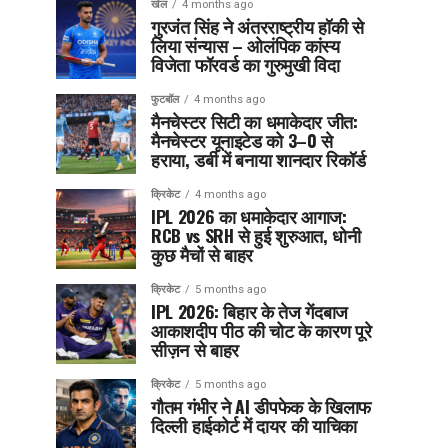
खेल
4 months ago
गुरजंत सिंह ने अंतरराष्ट्रीय हॉकी से
लिया संन्यास – ओलंपिक कांस्य
विजेता फॉरवर्ड का गुरुमुखी विदा
फुटबॉल
4 months ago
मैनचेस्टर सिटी का धमाकेदार जीत:
मैनचेस्टर यूनाइटेड को 3–0 से
हराया, डर्बी में बनाया शानदार रिकॉर्ड
क्रिकेट
4 months ago
IPL 2026 का धमाकेदार आगाज:
RCB vs SRH से हुई शुरुआत, धोनी
कुछ मैचों से बाहर
क्रिकेट
5 months ago
IPL 2026: बिहार के तेज गेंदबाज
आकाशदीप पीठ की चोट के कारण पूरे
सीज़न से बाहर
क्रिकेट
5 months ago
गौतम गंभीर ने AI डीपफेक के खिलाफ
दिल्ली हाईकोर्ट में दायर की याचिका