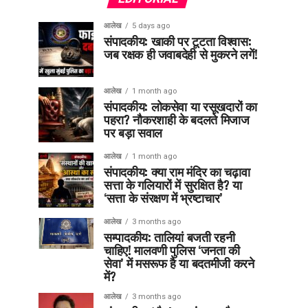
आलेख
5 days ago
संपादकीय: खाकी पर टूटता विश्वास:
जब रक्षक ही जवाबदेही से मुकरने लगें!
आलेख
1 month ago
संपादकीय: लोकसेवा या रसूखदारों का
पहरा? नौकरशाही के बदलते मिजाज
पर बड़ा सवाल
आलेख
1 month ago
संपादकीय: क्या राम मंदिर का चढ़ावा
सत्ता के गलियारों में सुरक्षित है? या
‘सत्ता के संरक्षण में भ्रष्टाचार’
आलेख
3 months ago
सम्पादकीय: तालियां बजती रहनी
चाहिए! मालवणी पुलिस ‘जनता की
सेवा’ में मसरूफ है या बदतमीजी करने
में?
आलेख
3 months ago