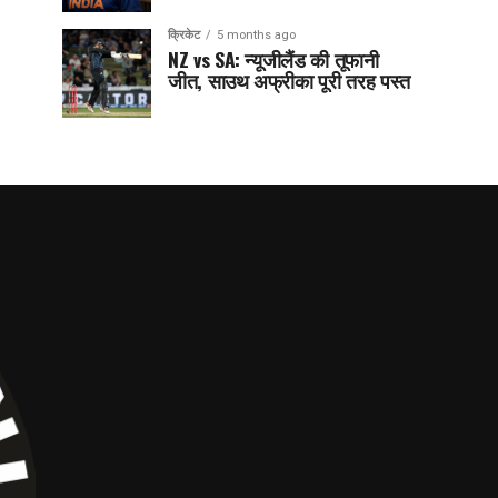
क्रिकेट
5 months ago
NZ vs SA: न्यूजीलैंड की तूफानी
जीत, साउथ अफ्रीका पूरी तरह पस्त