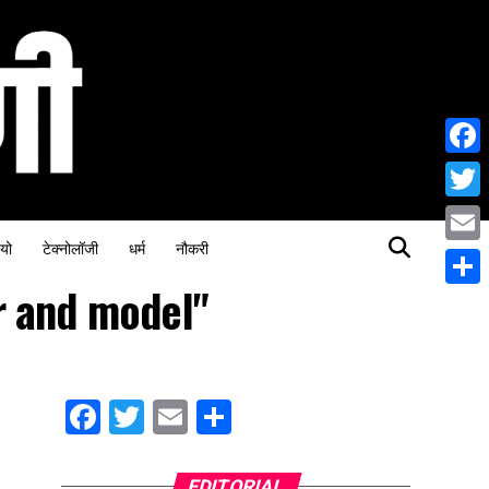
Face
Twitt
यो
टेक्नोलॉजी
धर्म
नौकरी
Email
r and model"
Share
Facebook
Twitter
Email
Share
EDITORIAL