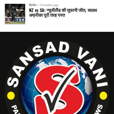
क्रिकेट
5 months ago
NZ vs SA: न्यूजीलैंड की तूफानी जीत, साउथ
अफ्रीका पूरी तरह पस्त