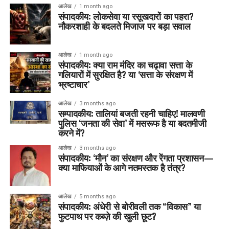
आलेख
1 month ago
संपादकीय: लोकसेवा या रसूखदारों का पहरा?
नौकरशाही के बदलते मिजाज पर बड़ा सवाल
आलेख
1 month ago
संपादकीय: क्या राम मंदिर का चढ़ावा सत्ता के
गलियारों में सुरक्षित है? या ‘सत्ता के संरक्षण में
भ्रष्टाचार’
आलेख
3 months ago
सम्पादकीय: तालियां बजती रहनी चाहिए! मालवणी
पुलिस ‘जनता की सेवा’ में मसरूफ है या बदतमीजी
करने में?
आलेख
3 months ago
संपादकीय: ‘मौन’ का संरक्षण और रेंगता प्रशासन—
क्या माफियाओं के आगे नतमस्तक है तंत्र?
आलेख
5 months ago
संपादकीय: अंधेरी से बोरीवली तक “विकास” या
फुटपाथ पर कब्ज़े की खुली छूट?