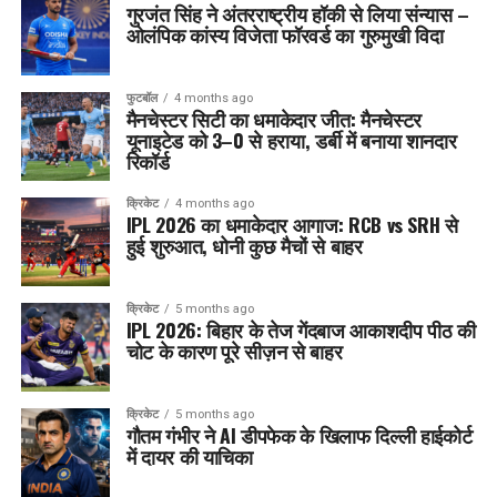
गुरजंत सिंह ने अंतरराष्ट्रीय हॉकी से लिया संन्यास –
ओलंपिक कांस्य विजेता फॉरवर्ड का गुरुमुखी विदा
फुटबॉल
4 months ago
मैनचेस्टर सिटी का धमाकेदार जीत: मैनचेस्टर
यूनाइटेड को 3–0 से हराया, डर्बी में बनाया शानदार
रिकॉर्ड
क्रिकेट
4 months ago
IPL 2026 का धमाकेदार आगाज: RCB vs SRH से
हुई शुरुआत, धोनी कुछ मैचों से बाहर
क्रिकेट
5 months ago
IPL 2026: बिहार के तेज गेंदबाज आकाशदीप पीठ की
चोट के कारण पूरे सीज़न से बाहर
क्रिकेट
5 months ago
गौतम गंभीर ने AI डीपफेक के खिलाफ दिल्ली हाईकोर्ट
में दायर की याचिका