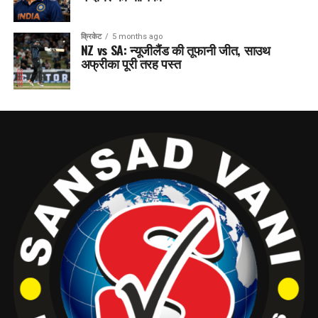
क्रिकेट
5 months ago
NZ vs SA: न्यूजीलैंड की तूफानी जीत, साउथ
अफ्रीका पूरी तरह पस्त