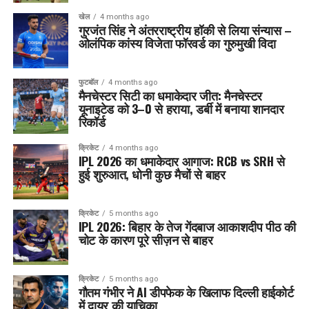
खेल
4 months ago
गुरजंत सिंह ने अंतरराष्ट्रीय हॉकी से लिया संन्यास –
ओलंपिक कांस्य विजेता फॉरवर्ड का गुरुमुखी विदा
फुटबॉल
4 months ago
मैनचेस्टर सिटी का धमाकेदार जीत: मैनचेस्टर
यूनाइटेड को 3–0 से हराया, डर्बी में बनाया शानदार
रिकॉर्ड
क्रिकेट
4 months ago
IPL 2026 का धमाकेदार आगाज: RCB vs SRH से
हुई शुरुआत, धोनी कुछ मैचों से बाहर
क्रिकेट
5 months ago
IPL 2026: बिहार के तेज गेंदबाज आकाशदीप पीठ की
चोट के कारण पूरे सीज़न से बाहर
क्रिकेट
5 months ago
गौतम गंभीर ने AI डीपफेक के खिलाफ दिल्ली हाईकोर्ट
में दायर की याचिका