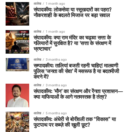
आलेख
1 month ago
संपादकीय: लोकसेवा या रसूखदारों का पहरा?
नौकरशाही के बदलते मिजाज पर बड़ा सवाल
आलेख
1 month ago
संपादकीय: क्या राम मंदिर का चढ़ावा सत्ता के
गलियारों में सुरक्षित है? या ‘सत्ता के संरक्षण में
भ्रष्टाचार’
आलेख
3 months ago
सम्पादकीय: तालियां बजती रहनी चाहिए! मालवणी
पुलिस ‘जनता की सेवा’ में मसरूफ है या बदतमीजी
करने में?
आलेख
3 months ago
संपादकीय: ‘मौन’ का संरक्षण और रेंगता प्रशासन—
क्या माफियाओं के आगे नतमस्तक है तंत्र?
आलेख
5 months ago
संपादकीय: अंधेरी से बोरीवली तक “विकास” या
फुटपाथ पर कब्ज़े की खुली छूट?