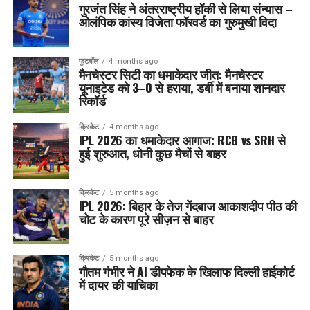
गुरजंत सिंह ने अंतरराष्ट्रीय हॉकी से लिया संन्यास –
ओलंपिक कांस्य विजेता फॉरवर्ड का गुरुमुखी विदा
फुटबॉल
4 months ago
मैनचेस्टर सिटी का धमाकेदार जीत: मैनचेस्टर
यूनाइटेड को 3–0 से हराया, डर्बी में बनाया शानदार
रिकॉर्ड
क्रिकेट
4 months ago
IPL 2026 का धमाकेदार आगाज: RCB vs SRH से
हुई शुरुआत, धोनी कुछ मैचों से बाहर
क्रिकेट
5 months ago
IPL 2026: बिहार के तेज गेंदबाज आकाशदीप पीठ की
चोट के कारण पूरे सीज़न से बाहर
क्रिकेट
5 months ago
गौतम गंभीर ने AI डीपफेक के खिलाफ दिल्ली हाईकोर्ट
में दायर की याचिका