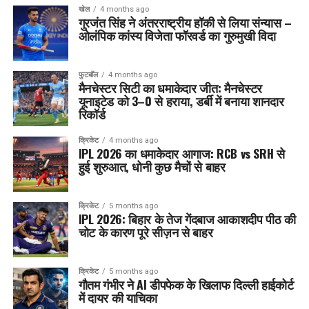
खेल
4 months ago
गुरजंत सिंह ने अंतरराष्ट्रीय हॉकी से लिया संन्यास –
ओलंपिक कांस्य विजेता फॉरवर्ड का गुरुमुखी विदा
फुटबॉल
4 months ago
मैनचेस्टर सिटी का धमाकेदार जीत: मैनचेस्टर
यूनाइटेड को 3–0 से हराया, डर्बी में बनाया शानदार
रिकॉर्ड
क्रिकेट
4 months ago
IPL 2026 का धमाकेदार आगाज: RCB vs SRH से
हुई शुरुआत, धोनी कुछ मैचों से बाहर
क्रिकेट
5 months ago
IPL 2026: बिहार के तेज गेंदबाज आकाशदीप पीठ की
चोट के कारण पूरे सीज़न से बाहर
क्रिकेट
5 months ago
गौतम गंभीर ने AI डीपफेक के खिलाफ दिल्ली हाईकोर्ट
में दायर की याचिका