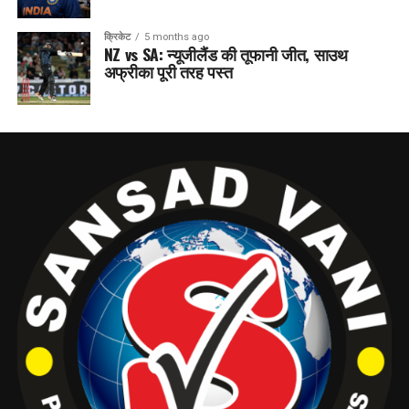
क्रिकेट
5 months ago
NZ vs SA: न्यूजीलैंड की तूफानी जीत, साउथ
अफ्रीका पूरी तरह पस्त