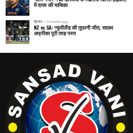
में दायर की याचिका
क्रिकेट
5 months ago
NZ vs SA: न्यूजीलैंड की तूफानी जीत, साउथ
अफ्रीका पूरी तरह पस्त