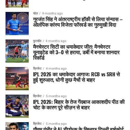
खेल
4 months ago
गुरजंत सिंह ने अंतरराष्ट्रीय हॉकी से लिया संन्यास –
ओलंपिक कांस्य विजेता फॉरवर्ड का गुरुमुखी विदा
फुटबॉल
4 months ago
मैनचेस्टर सिटी का धमाकेदार जीत: मैनचेस्टर
यूनाइटेड को 3–0 से हराया, डर्बी में बनाया शानदार
रिकॉर्ड
क्रिकेट
4 months ago
IPL 2026 का धमाकेदार आगाज: RCB vs SRH से
हुई शुरुआत, धोनी कुछ मैचों से बाहर
क्रिकेट
5 months ago
IPL 2026: बिहार के तेज गेंदबाज आकाशदीप पीठ की
चोट के कारण पूरे सीज़न से बाहर
क्रिकेट
5 months ago
गौतम गंभीर ने AI डीपफेक के खिलाफ दिल्ली हाईकोर्ट