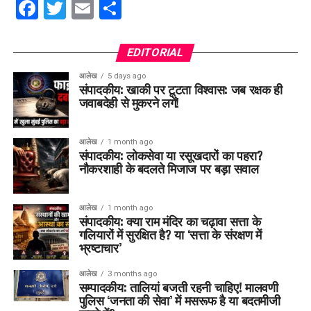
Facebook
Twitter
Email
Share
EDITORIAL
आलेख
5 days ago
संपादकीय: खाकी पर टूटता विश्वास: जब रक्षक ही
जवाबदेही से मुकरने लगें!
आलेख
1 month ago
संपादकीय: लोकसेवा या रसूखदारों का पहरा?
नौकरशाही के बदलते मिजाज पर बड़ा सवाल
आलेख
1 month ago
संपादकीय: क्या राम मंदिर का चढ़ावा सत्ता के
गलियारों में सुरक्षित है? या ‘सत्ता के संरक्षण में
भ्रष्टाचार’
आलेख
3 months ago
सम्पादकीय: तालियां बजती रहनी चाहिए! मालवणी
पुलिस ‘जनता की सेवा’ में मसरूफ है या बदतमीजी