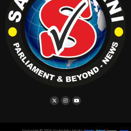
Copyright © 2026 Vashishtha Media House Pvt. Ltd.