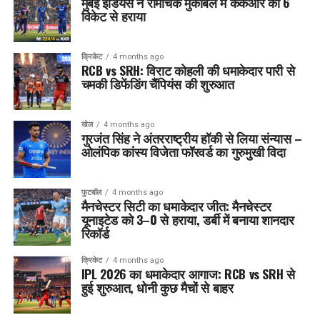
मुंबई इंडियंस ने रोमांचक मुकाबले में केकेआर को 6
विकेट से हराया
क्रिकेट
4 months ago
RCB vs SRH: विराट कोहली की धमाकेदार पारी से
चमकी डिफेंडिंग चैंपियंस की शुरुआत
खेल
4 months ago
गुरजंत सिंह ने अंतरराष्ट्रीय हॉकी से लिया संन्यास –
ओलंपिक कांस्य विजेता फॉरवर्ड का गुरुमुखी विदा
फुटबॉल
4 months ago
मैनचेस्टर सिटी का धमाकेदार जीत: मैनचेस्टर
यूनाइटेड को 3–0 से हराया, डर्बी में बनाया शानदार
रिकॉर्ड
क्रिकेट
4 months ago
IPL 2026 का धमाकेदार आगाज: RCB vs SRH से
हुई शुरुआत, धोनी कुछ मैचों से बाहर