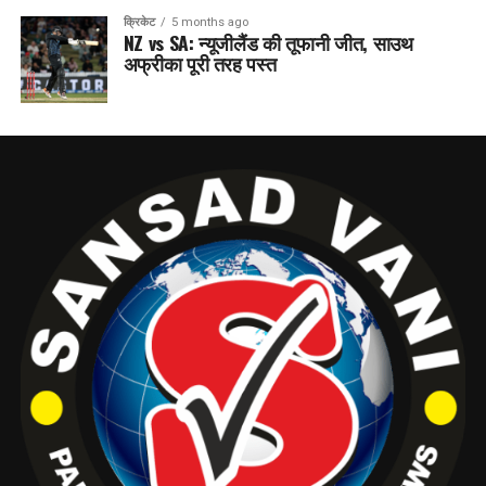
क्रिकेट
5 months ago
NZ vs SA: न्यूजीलैंड की तूफानी जीत, साउथ
अफ्रीका पूरी तरह पस्त