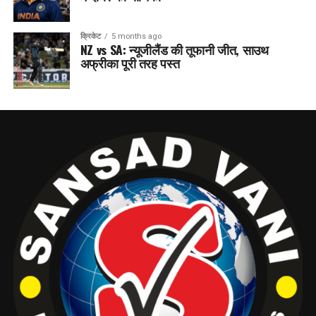
क्रिकेट
5 months ago
NZ vs SA: न्यूजीलैंड की तूफानी जीत, साउथ
अफ्रीका पूरी तरह पस्त