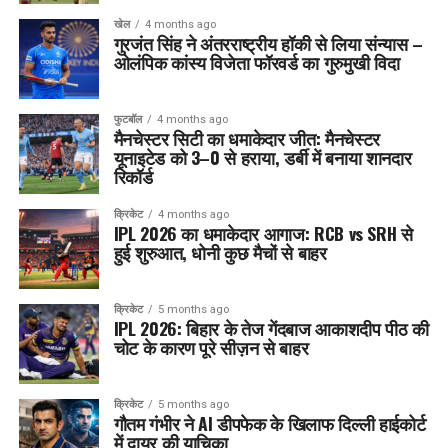
खेल
4 months ago
गुरजंत सिंह ने अंतरराष्ट्रीय हॉकी से लिया संन्यास –
ओलंपिक कांस्य विजेता फॉरवर्ड का गुरुमुखी विदा
फुटबॉल
4 months ago
मैनचेस्टर सिटी का धमाकेदार जीत: मैनचेस्टर
यूनाइटेड को 3–0 से हराया, डर्बी में बनाया शानदार
रिकॉर्ड
क्रिकेट
4 months ago
IPL 2026 का धमाकेदार आगाज: RCB vs SRH से
हुई शुरुआत, धोनी कुछ मैचों से बाहर
क्रिकेट
5 months ago
IPL 2026: बिहार के तेज गेंदबाज आकाशदीप पीठ की
चोट के कारण पूरे सीज़न से बाहर
क्रिकेट
5 months ago
गौतम गंभीर ने AI डीपफेक के खिलाफ दिल्ली हाईकोर्ट
में दायर की याचिका