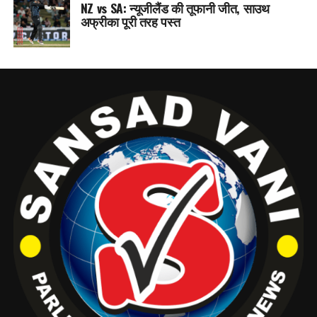
NZ vs SA: न्यूजीलैंड की तूफानी जीत, साउथ
अफ्रीका पूरी तरह पस्त