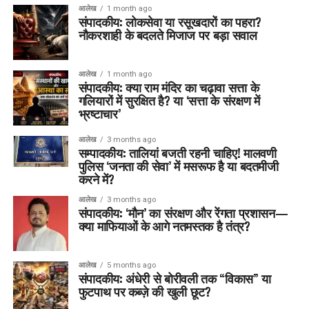
आलेख
1 month ago
संपादकीय: लोकसेवा या रसूखदारों का पहरा?
नौकरशाही के बदलते मिजाज पर बड़ा सवाल
आलेख
1 month ago
संपादकीय: क्या राम मंदिर का चढ़ावा सत्ता के
गलियारों में सुरक्षित है? या ‘सत्ता के संरक्षण में
भ्रष्टाचार’
आलेख
3 months ago
सम्पादकीय: तालियां बजती रहनी चाहिए! मालवणी
पुलिस ‘जनता की सेवा’ में मसरूफ है या बदतमीजी
करने में?
आलेख
3 months ago
संपादकीय: ‘मौन’ का संरक्षण और रेंगता प्रशासन—
क्या माफियाओं के आगे नतमस्तक है तंत्र?
आलेख
5 months ago
संपादकीय: अंधेरी से बोरीवली तक “विकास” या
फुटपाथ पर कब्ज़े की खुली छूट?