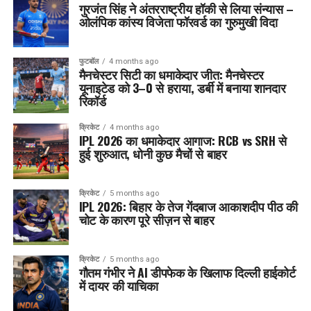
गुरजंत सिंह ने अंतरराष्ट्रीय हॉकी से लिया संन्यास –
ओलंपिक कांस्य विजेता फॉरवर्ड का गुरुमुखी विदा
फुटबॉल
4 months ago
मैनचेस्टर सिटी का धमाकेदार जीत: मैनचेस्टर
यूनाइटेड को 3–0 से हराया, डर्बी में बनाया शानदार
रिकॉर्ड
क्रिकेट
4 months ago
IPL 2026 का धमाकेदार आगाज: RCB vs SRH से
हुई शुरुआत, धोनी कुछ मैचों से बाहर
क्रिकेट
5 months ago
IPL 2026: बिहार के तेज गेंदबाज आकाशदीप पीठ की
चोट के कारण पूरे सीज़न से बाहर
क्रिकेट
5 months ago
गौतम गंभीर ने AI डीपफेक के खिलाफ दिल्ली हाईकोर्ट
में दायर की याचिका