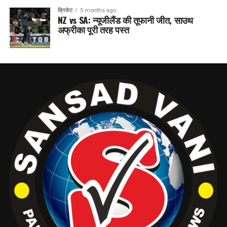
क्रिकेट
5 months ago
NZ vs SA: न्यूजीलैंड की तूफानी जीत, साउथ
अफ्रीका पूरी तरह पस्त