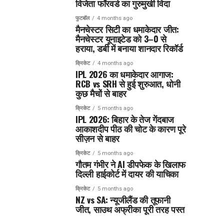
विजेता फॉरवर्ड का गुरुमुखी विदा
फुटबॉल
4 months ago
मैनचेस्टर सिटी का धमाकेदार जीत:
मैनचेस्टर यूनाइटेड को 3–0 से
हराया, डर्बी में बनाया शानदार रिकॉर्ड
क्रिकेट
4 months ago
IPL 2026 का धमाकेदार आगाज:
RCB vs SRH से हुई शुरुआत, धोनी
कुछ मैचों से बाहर
क्रिकेट
5 months ago
IPL 2026: बिहार के तेज गेंदबाज
आकाशदीप पीठ की चोट के कारण पूरे
सीज़न से बाहर
क्रिकेट
5 months ago
गौतम गंभीर ने AI डीपफेक के खिलाफ
दिल्ली हाईकोर्ट में दायर की याचिका
क्रिकेट
5 months ago
NZ vs SA: न्यूजीलैंड की तूफानी
जीत, साउथ अफ्रीका पूरी तरह पस्त