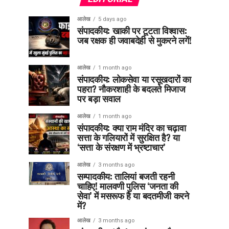
आलेख
5 days ago
संपादकीय: खाकी पर टूटता विश्वास:
जब रक्षक ही जवाबदेही से मुकरने लगें!
आलेख
1 month ago
संपादकीय: लोकसेवा या रसूखदारों का
पहरा? नौकरशाही के बदलते मिजाज
पर बड़ा सवाल
आलेख
1 month ago
संपादकीय: क्या राम मंदिर का चढ़ावा
सत्ता के गलियारों में सुरक्षित है? या
‘सत्ता के संरक्षण में भ्रष्टाचार’
आलेख
3 months ago
सम्पादकीय: तालियां बजती रहनी
चाहिए! मालवणी पुलिस ‘जनता की
सेवा’ में मसरूफ है या बदतमीजी करने
में?
आलेख
3 months ago