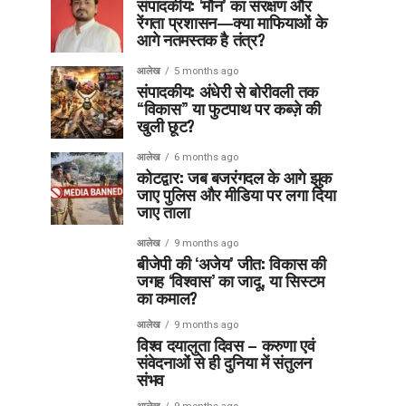
संपादकीय: ‘मौन’ का संरक्षण और
रेंगता प्रशासन—क्या माफियाओं के
आगे नतमस्तक है तंत्र?
आलेख
5 months ago
संपादकीय: अंधेरी से बोरीवली तक
“विकास” या फुटपाथ पर कब्ज़े की
खुली छूट?
आलेख
6 months ago
कोटद्वार: जब बजरंगदल के आगे झुक
जाए पुलिस और मीडिया पर लगा दिया
जाए ताला
आलेख
9 months ago
बीजेपी की ‘अजेय’ जीत: विकास की
जगह ‘विश्वास’ का जादू, या सिस्टम
का कमाल?
आलेख
9 months ago
विश्व दयालुता दिवस – करुणा एवं
संवेदनाओं से ही दुनिया में संतुलन
संभव