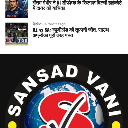
गौतम गंभीर ने AI डीपफेक के खिलाफ दिल्ली हाईकोर्ट
में दायर की याचिका
क्रिकेट
5 months ago
NZ vs SA: न्यूजीलैंड की तूफानी जीत, साउथ
अफ्रीका पूरी तरह पस्त