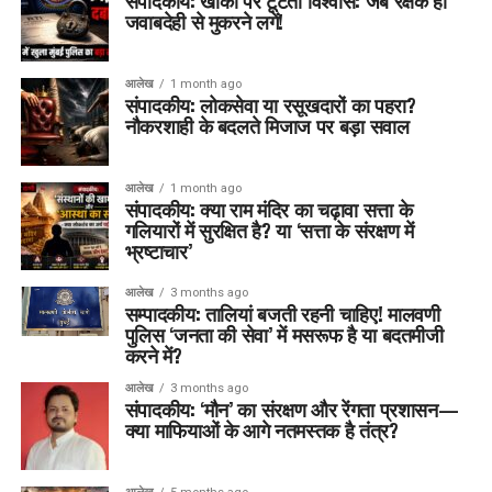
संपादकीय: खाकी पर टूटता विश्वास: जब रक्षक ही
जवाबदेही से मुकरने लगें!
आलेख
1 month ago
संपादकीय: लोकसेवा या रसूखदारों का पहरा?
नौकरशाही के बदलते मिजाज पर बड़ा सवाल
आलेख
1 month ago
संपादकीय: क्या राम मंदिर का चढ़ावा सत्ता के
गलियारों में सुरक्षित है? या ‘सत्ता के संरक्षण में
भ्रष्टाचार’
आलेख
3 months ago
सम्पादकीय: तालियां बजती रहनी चाहिए! मालवणी
पुलिस ‘जनता की सेवा’ में मसरूफ है या बदतमीजी
करने में?
आलेख
3 months ago
संपादकीय: ‘मौन’ का संरक्षण और रेंगता प्रशासन—
क्या माफियाओं के आगे नतमस्तक है तंत्र?