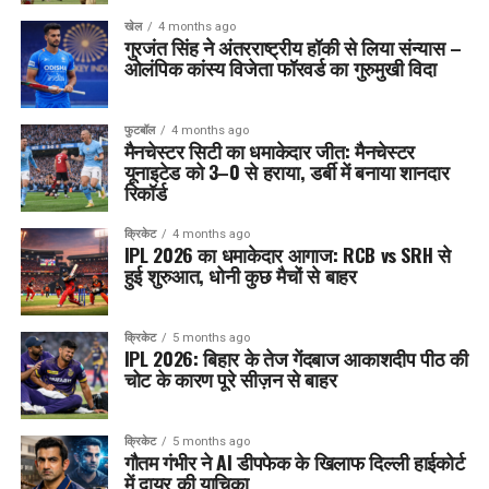
खेल
4 months ago
गुरजंत सिंह ने अंतरराष्ट्रीय हॉकी से लिया संन्यास –
ओलंपिक कांस्य विजेता फॉरवर्ड का गुरुमुखी विदा
फुटबॉल
4 months ago
मैनचेस्टर सिटी का धमाकेदार जीत: मैनचेस्टर
यूनाइटेड को 3–0 से हराया, डर्बी में बनाया शानदार
रिकॉर्ड
क्रिकेट
4 months ago
IPL 2026 का धमाकेदार आगाज: RCB vs SRH से
हुई शुरुआत, धोनी कुछ मैचों से बाहर
क्रिकेट
5 months ago
IPL 2026: बिहार के तेज गेंदबाज आकाशदीप पीठ की
चोट के कारण पूरे सीज़न से बाहर
क्रिकेट
5 months ago
गौतम गंभीर ने AI डीपफेक के खिलाफ दिल्ली हाईकोर्ट
में दायर की याचिका