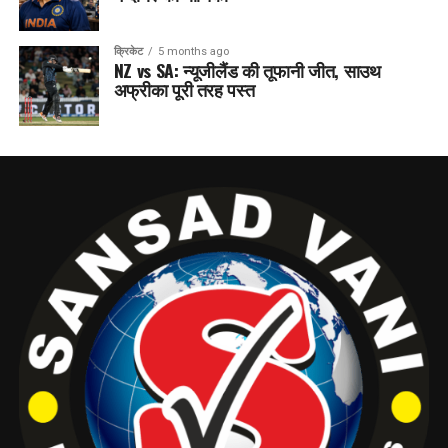
क्रिकेट
5 months ago
NZ vs SA: न्यूजीलैंड की तूफानी जीत, साउथ
अफ्रीका पूरी तरह पस्त