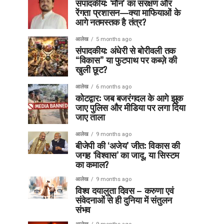
संपादकीय: ‘मौन’ का संरक्षण और
रेंगता प्रशासन—क्या माफियाओं के
आगे नतमस्तक है तंत्र?
आलेख
5 months ago
संपादकीय: अंधेरी से बोरीवली तक
“विकास” या फुटपाथ पर कब्ज़े की
खुली छूट?
आलेख
6 months ago
कोटद्वार: जब बजरंगदल के आगे झुक
जाए पुलिस और मीडिया पर लगा दिया
जाए ताला
आलेख
9 months ago
बीजेपी की ‘अजेय’ जीत: विकास की
जगह ‘विश्वास’ का जादू, या सिस्टम
का कमाल?
आलेख
9 months ago
विश्व दयालुता दिवस – करुणा एवं
संवेदनाओं से ही दुनिया में संतुलन
संभव