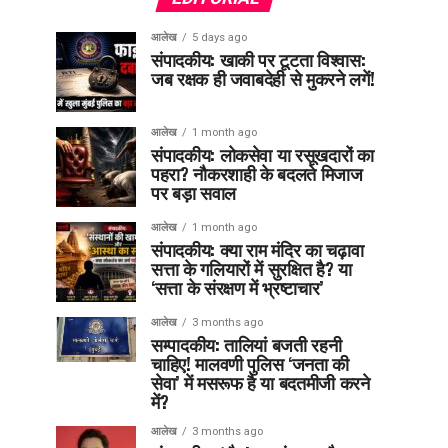
आलेख
5 days ago
संपादकीय: खाकी पर टूटता विश्वास:
जब रक्षक ही जवाबदेही से मुकरने लगें!
आलेख
1 month ago
संपादकीय: लोकसेवा या रसूखदारों का
पहरा? नौकरशाही के बदलते मिजाज
पर बड़ा सवाल
आलेख
1 month ago
संपादकीय: क्या राम मंदिर का चढ़ावा
सत्ता के गलियारों में सुरक्षित है? या
‘सत्ता के संरक्षण में भ्रष्टाचार’
आलेख
3 months ago
सम्पादकीय: तालियां बजती रहनी
चाहिए! मालवणी पुलिस ‘जनता की
सेवा’ में मसरूफ है या बदतमीजी करने
में?
आलेख
3 months ago