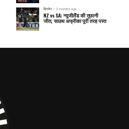
क्रिकेट
5 months ago
NZ vs SA: न्यूजीलैंड की तूफानी
जीत, साउथ अफ्रीका पूरी तरह पस्त