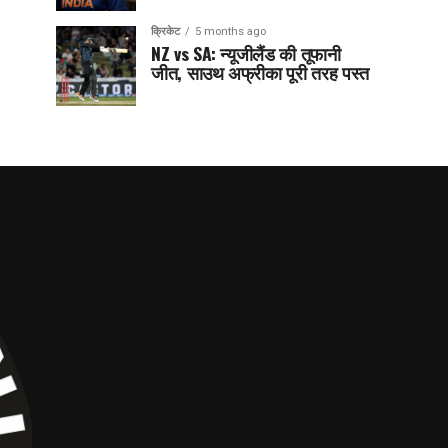
क्रिकेट
5 months ago
NZ vs SA: न्यूजीलैंड की तूफानी
जीत, साउथ अफ्रीका पूरी तरह पस्त