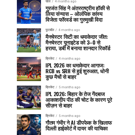
खेल
4 months ago
गुरजंत सिंह ने अंतरराष्ट्रीय हॉकी से
लिया संन्यास – ओलंपिक कांस्य
विजेता फॉरवर्ड का गुरुमुखी विदा
फुटबॉल
4 months ago
मैनचेस्टर सिटी का धमाकेदार जीत:
मैनचेस्टर यूनाइटेड को 3–0 से
हराया, डर्बी में बनाया शानदार रिकॉर्ड
क्रिकेट
4 months ago
IPL 2026 का धमाकेदार आगाज:
RCB vs SRH से हुई शुरुआत, धोनी
कुछ मैचों से बाहर
क्रिकेट
5 months ago
IPL 2026: बिहार के तेज गेंदबाज
आकाशदीप पीठ की चोट के कारण पूरे
सीज़न से बाहर
क्रिकेट
5 months ago
गौतम गंभीर ने AI डीपफेक के खिलाफ
दिल्ली हाईकोर्ट में दायर की याचिका