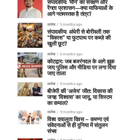
संपादकीय: ‘मौन’ का संरक्षण और
रेंगता प्रशासन—क्या माफियाओं के
आगे नतमस्तक है तंत्र?
आलेख
5 months ago
संपादकीय: अंधेरी से बोरीवली तक
“विकास” या फुटपाथ पर कब्ज़े की
खुली छूट?
आलेख
6 months ago
कोटद्वार: जब बजरंगदल के आगे झुक
जाए पुलिस और मीडिया पर लगा दिया
जाए ताला
आलेख
9 months ago
बीजेपी की ‘अजेय’ जीत: विकास की
जगह ‘विश्वास’ का जादू, या सिस्टम
का कमाल?
आलेख
9 months ago
विश्व दयालुता दिवस – करुणा एवं
संवेदनाओं से ही दुनिया में संतुलन
संभव