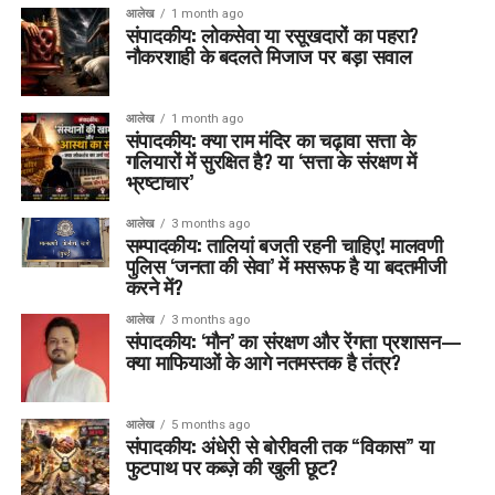
आलेख
1 month ago
संपादकीय: लोकसेवा या रसूखदारों का पहरा?
नौकरशाही के बदलते मिजाज पर बड़ा सवाल
आलेख
1 month ago
संपादकीय: क्या राम मंदिर का चढ़ावा सत्ता के
गलियारों में सुरक्षित है? या ‘सत्ता के संरक्षण में
भ्रष्टाचार’
आलेख
3 months ago
सम्पादकीय: तालियां बजती रहनी चाहिए! मालवणी
पुलिस ‘जनता की सेवा’ में मसरूफ है या बदतमीजी
करने में?
आलेख
3 months ago
संपादकीय: ‘मौन’ का संरक्षण और रेंगता प्रशासन—
क्या माफियाओं के आगे नतमस्तक है तंत्र?
आलेख
5 months ago
संपादकीय: अंधेरी से बोरीवली तक “विकास” या
फुटपाथ पर कब्ज़े की खुली छूट?