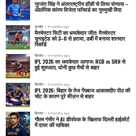
गुरजंत सिंह ने अंतरराष्ट्रीय हॉकी से लिया संन्यास –
ओलंपिक कांस्य विजेता फॉरवर्ड का गुरुमुखी विदा
फुटबॉल
4 months ago
मैनचेस्टर सिटी का धमाकेदार जीत: मैनचेस्टर
यूनाइटेड को 3–0 से हराया, डर्बी में बनाया शानदार
रिकॉर्ड
क्रिकेट
4 months ago
IPL 2026 का धमाकेदार आगाज: RCB vs SRH से
हुई शुरुआत, धोनी कुछ मैचों से बाहर
क्रिकेट
5 months ago
IPL 2026: बिहार के तेज गेंदबाज आकाशदीप पीठ की
चोट के कारण पूरे सीज़न से बाहर
क्रिकेट
5 months ago
गौतम गंभीर ने AI डीपफेक के खिलाफ दिल्ली हाईकोर्ट
में दायर की याचिका