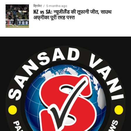
क्रिकेट
5 months ago
NZ vs SA: न्यूजीलैंड की तूफानी जीत, साउथ
अफ्रीका पूरी तरह पस्त