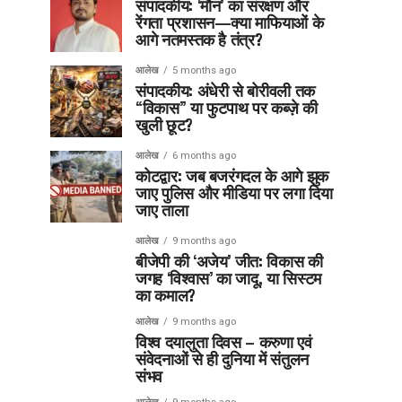
संपादकीय: ‘मौन’ का संरक्षण और
रेंगता प्रशासन—क्या माफियाओं के
आगे नतमस्तक है तंत्र?
आलेख
5 months ago
संपादकीय: अंधेरी से बोरीवली तक
“विकास” या फुटपाथ पर कब्ज़े की
खुली छूट?
आलेख
6 months ago
कोटद्वार: जब बजरंगदल के आगे झुक
जाए पुलिस और मीडिया पर लगा दिया
जाए ताला
आलेख
9 months ago
बीजेपी की ‘अजेय’ जीत: विकास की
जगह ‘विश्वास’ का जादू, या सिस्टम
का कमाल?
आलेख
9 months ago
विश्व दयालुता दिवस – करुणा एवं
संवेदनाओं से ही दुनिया में संतुलन
संभव