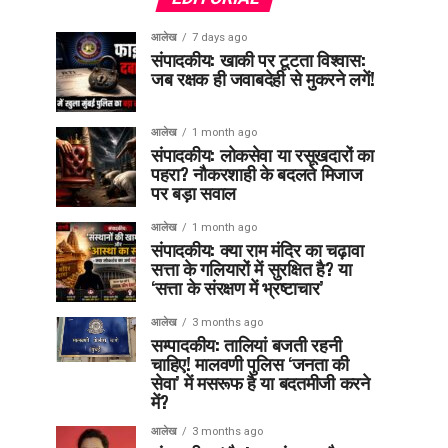
आलेख
7 days ago
संपादकीय: खाकी पर टूटता विश्वास:
जब रक्षक ही जवाबदेही से मुकरने लगें!
आलेख
1 month ago
संपादकीय: लोकसेवा या रसूखदारों का
पहरा? नौकरशाही के बदलते मिजाज
पर बड़ा सवाल
आलेख
1 month ago
संपादकीय: क्या राम मंदिर का चढ़ावा
सत्ता के गलियारों में सुरक्षित है? या
‘सत्ता के संरक्षण में भ्रष्टाचार’
आलेख
3 months ago
सम्पादकीय: तालियां बजती रहनी
चाहिए! मालवणी पुलिस ‘जनता की
सेवा’ में मसरूफ है या बदतमीजी करने
में?
आलेख
3 months ago