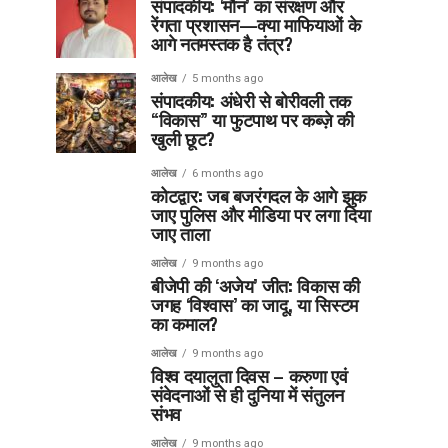
संपादकीय: ‘मौन’ का संरक्षण और
रेंगता प्रशासन—क्या माफियाओं के
आगे नतमस्तक है तंत्र?
आलेख
5 months ago
संपादकीय: अंधेरी से बोरीवली तक
“विकास” या फुटपाथ पर कब्ज़े की
खुली छूट?
आलेख
6 months ago
कोटद्वार: जब बजरंगदल के आगे झुक
जाए पुलिस और मीडिया पर लगा दिया
जाए ताला
आलेख
9 months ago
बीजेपी की ‘अजेय’ जीत: विकास की
जगह ‘विश्वास’ का जादू, या सिस्टम
का कमाल?
आलेख
9 months ago
विश्व दयालुता दिवस – करुणा एवं
संवेदनाओं से ही दुनिया में संतुलन
संभव
आलेख
9 months ago