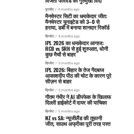
विजेता फॉरवर्ड का गुरुमुखी विदा
फुटबॉल
4 months ago
मैनचेस्टर सिटी का धमाकेदार जीत:
मैनचेस्टर यूनाइटेड को 3–0 से
हराया, डर्बी में बनाया शानदार रिकॉर्ड
क्रिकेट
4 months ago
IPL 2026 का धमाकेदार आगाज:
RCB vs SRH से हुई शुरुआत, धोनी
कुछ मैचों से बाहर
क्रिकेट
5 months ago
IPL 2026: बिहार के तेज गेंदबाज
आकाशदीप पीठ की चोट के कारण पूरे
सीज़न से बाहर
क्रिकेट
5 months ago
गौतम गंभीर ने AI डीपफेक के खिलाफ
दिल्ली हाईकोर्ट में दायर की याचिका
क्रिकेट
5 months ago
NZ vs SA: न्यूजीलैंड की तूफानी
जीत, साउथ अफ्रीका पूरी तरह पस्त