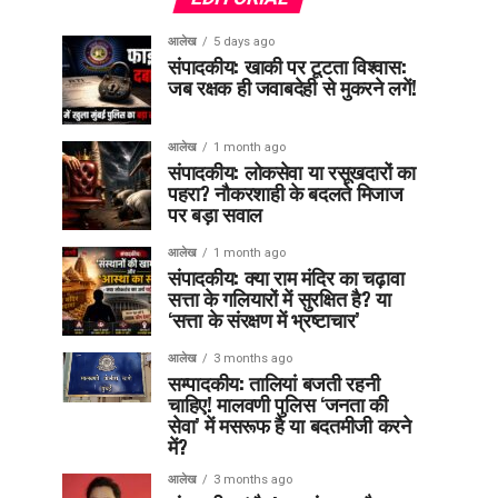
आलेख
5 days ago
संपादकीय: खाकी पर टूटता विश्वास:
जब रक्षक ही जवाबदेही से मुकरने लगें!
आलेख
1 month ago
संपादकीय: लोकसेवा या रसूखदारों का
पहरा? नौकरशाही के बदलते मिजाज
पर बड़ा सवाल
आलेख
1 month ago
संपादकीय: क्या राम मंदिर का चढ़ावा
सत्ता के गलियारों में सुरक्षित है? या
‘सत्ता के संरक्षण में भ्रष्टाचार’
आलेख
3 months ago
सम्पादकीय: तालियां बजती रहनी
चाहिए! मालवणी पुलिस ‘जनता की
सेवा’ में मसरूफ है या बदतमीजी करने
में?
आलेख
3 months ago