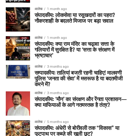
आलेख
1 month ago
संपादकीय: लोकसेवा या रसूखदारों का पहरा?
नौकरशाही के बदलते मिजाज पर बड़ा सवाल
आलेख
1 month ago
संपादकीय: क्या राम मंदिर का चढ़ावा सत्ता के
गलियारों में सुरक्षित है? या ‘सत्ता के संरक्षण में
भ्रष्टाचार’
आलेख
3 months ago
सम्पादकीय: तालियां बजती रहनी चाहिए! मालवणी
पुलिस ‘जनता की सेवा’ में मसरूफ है या बदतमीजी
करने में?
आलेख
3 months ago
संपादकीय: ‘मौन’ का संरक्षण और रेंगता प्रशासन—
क्या माफियाओं के आगे नतमस्तक है तंत्र?
आलेख
5 months ago
संपादकीय: अंधेरी से बोरीवली तक “विकास” या
फुटपाथ पर कब्ज़े की खुली छूट?