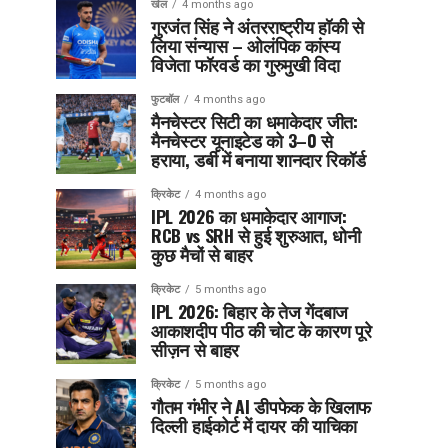
खेल
4 months ago
गुरजंत सिंह ने अंतरराष्ट्रीय हॉकी से
लिया संन्यास – ओलंपिक कांस्य
विजेता फॉरवर्ड का गुरुमुखी विदा
फुटबॉल
4 months ago
मैनचेस्टर सिटी का धमाकेदार जीत:
मैनचेस्टर यूनाइटेड को 3–0 से
हराया, डर्बी में बनाया शानदार रिकॉर्ड
क्रिकेट
4 months ago
IPL 2026 का धमाकेदार आगाज:
RCB vs SRH से हुई शुरुआत, धोनी
कुछ मैचों से बाहर
क्रिकेट
5 months ago
IPL 2026: बिहार के तेज गेंदबाज
आकाशदीप पीठ की चोट के कारण पूरे
सीज़न से बाहर
क्रिकेट
5 months ago
गौतम गंभीर ने AI डीपफेक के खिलाफ
दिल्ली हाईकोर्ट में दायर की याचिका