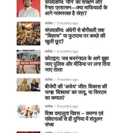
संपादकीय: ‘मौन’ का संरक्षण और
रेंगता प्रशासन—क्या माफियाओं के
आगे नतमस्तक है तंत्र?
आलेख
5 months ago
संपादकीय: अंधेरी से बोरीवली तक
“विकास” या फुटपाथ पर कब्ज़े की
खुली छूट?
आलेख
6 months ago
कोटद्वार: जब बजरंगदल के आगे झुक
जाए पुलिस और मीडिया पर लगा दिया
जाए ताला
आलेख
9 months ago
बीजेपी की ‘अजेय’ जीत: विकास की
जगह ‘विश्वास’ का जादू, या सिस्टम
का कमाल?
आलेख
9 months ago
विश्व दयालुता दिवस – करुणा एवं
संवेदनाओं से ही दुनिया में संतुलन
संभव