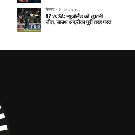
क्रिकेट
5 months ago
NZ vs SA: न्यूजीलैंड की तूफानी
जीत, साउथ अफ्रीका पूरी तरह पस्त