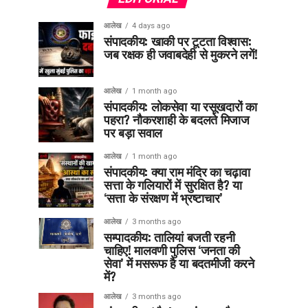
आलेख
4 days ago
संपादकीय: खाकी पर टूटता विश्वास:
जब रक्षक ही जवाबदेही से मुकरने लगें!
आलेख
1 month ago
संपादकीय: लोकसेवा या रसूखदारों का
पहरा? नौकरशाही के बदलते मिजाज
पर बड़ा सवाल
आलेख
1 month ago
संपादकीय: क्या राम मंदिर का चढ़ावा
सत्ता के गलियारों में सुरक्षित है? या
‘सत्ता के संरक्षण में भ्रष्टाचार’
आलेख
3 months ago
सम्पादकीय: तालियां बजती रहनी
चाहिए! मालवणी पुलिस ‘जनता की
सेवा’ में मसरूफ है या बदतमीजी करने
में?
आलेख
3 months ago