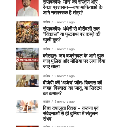
संपादकीय: ‘मौन’ का संरक्षण और
रेंगता प्रशासन—क्या माफियाओं के
आगे नतमस्तक है तंत्र?
आलेख
5 months ago
संपादकीय: अंधेरी से बोरीवली तक
“विकास” या फुटपाथ पर कब्ज़े की
खुली छूट?
आलेख
6 months ago
कोटद्वार: जब बजरंगदल के आगे झुक
जाए पुलिस और मीडिया पर लगा दिया
जाए ताला
आलेख
9 months ago
बीजेपी की ‘अजेय’ जीत: विकास की
जगह ‘विश्वास’ का जादू, या सिस्टम
का कमाल?
आलेख
9 months ago
विश्व दयालुता दिवस – करुणा एवं
संवेदनाओं से ही दुनिया में संतुलन
संभव