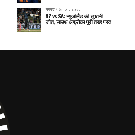
क्रिकेट
5 months ago
NZ vs SA: न्यूजीलैंड की तूफानी
जीत, साउथ अफ्रीका पूरी तरह पस्त