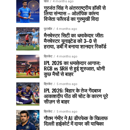
खेल
4 months ago
गुरजंत सिंह ने अंतरराष्ट्रीय हॉकी से
लिया संन्यास – ओलंपिक कांस्य
विजेता फॉरवर्ड का गुरुमुखी विदा
फुटबॉल
4 months ago
मैनचेस्टर सिटी का धमाकेदार जीत:
मैनचेस्टर यूनाइटेड को 3–0 से
हराया, डर्बी में बनाया शानदार रिकॉर्ड
क्रिकेट
4 months ago
IPL 2026 का धमाकेदार आगाज:
RCB vs SRH से हुई शुरुआत, धोनी
कुछ मैचों से बाहर
क्रिकेट
5 months ago
IPL 2026: बिहार के तेज गेंदबाज
आकाशदीप पीठ की चोट के कारण पूरे
सीज़न से बाहर
क्रिकेट
5 months ago
गौतम गंभीर ने AI डीपफेक के खिलाफ
दिल्ली हाईकोर्ट में दायर की याचिका