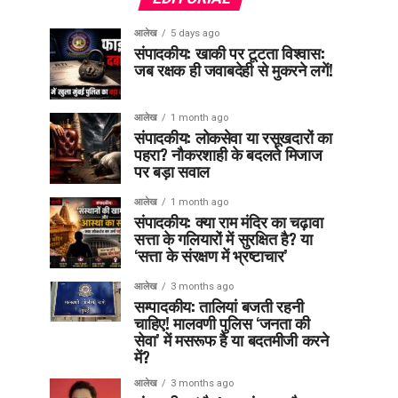
आलेख
5 days ago
संपादकीय: खाकी पर टूटता विश्वास:
जब रक्षक ही जवाबदेही से मुकरने लगें!
आलेख
1 month ago
संपादकीय: लोकसेवा या रसूखदारों का
पहरा? नौकरशाही के बदलते मिजाज
पर बड़ा सवाल
आलेख
1 month ago
संपादकीय: क्या राम मंदिर का चढ़ावा
सत्ता के गलियारों में सुरक्षित है? या
‘सत्ता के संरक्षण में भ्रष्टाचार’
आलेख
3 months ago
सम्पादकीय: तालियां बजती रहनी
चाहिए! मालवणी पुलिस ‘जनता की
सेवा’ में मसरूफ है या बदतमीजी करने
में?
आलेख
3 months ago