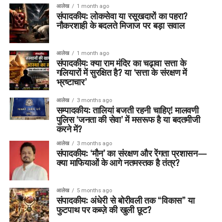
आलेख
1 month ago
संपादकीय: लोकसेवा या रसूखदारों का पहरा?
नौकरशाही के बदलते मिजाज पर बड़ा सवाल
आलेख
1 month ago
संपादकीय: क्या राम मंदिर का चढ़ावा सत्ता के
गलियारों में सुरक्षित है? या ‘सत्ता के संरक्षण में
भ्रष्टाचार’
आलेख
3 months ago
सम्पादकीय: तालियां बजती रहनी चाहिए! मालवणी
पुलिस ‘जनता की सेवा’ में मसरूफ है या बदतमीजी
करने में?
आलेख
3 months ago
संपादकीय: ‘मौन’ का संरक्षण और रेंगता प्रशासन—
क्या माफियाओं के आगे नतमस्तक है तंत्र?
आलेख
5 months ago
संपादकीय: अंधेरी से बोरीवली तक “विकास” या
फुटपाथ पर कब्ज़े की खुली छूट?