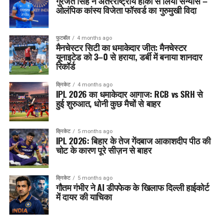
गुरजंत सिंह ने अंतरराष्ट्रीय हॉकी से लिया संन्यास –
ओलंपिक कांस्य विजेता फॉरवर्ड का गुरुमुखी विदा
फुटबॉल
4 months ago
मैनचेस्टर सिटी का धमाकेदार जीत: मैनचेस्टर
यूनाइटेड को 3–0 से हराया, डर्बी में बनाया शानदार
रिकॉर्ड
क्रिकेट
4 months ago
IPL 2026 का धमाकेदार आगाज: RCB vs SRH से
हुई शुरुआत, धोनी कुछ मैचों से बाहर
क्रिकेट
5 months ago
IPL 2026: बिहार के तेज गेंदबाज आकाशदीप पीठ की
चोट के कारण पूरे सीज़न से बाहर
क्रिकेट
5 months ago
गौतम गंभीर ने AI डीपफेक के खिलाफ दिल्ली हाईकोर्ट
में दायर की याचिका