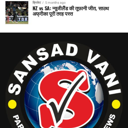
क्रिकेट
5 months ago
NZ vs SA: न्यूजीलैंड की तूफानी जीत, साउथ
अफ्रीका पूरी तरह पस्त