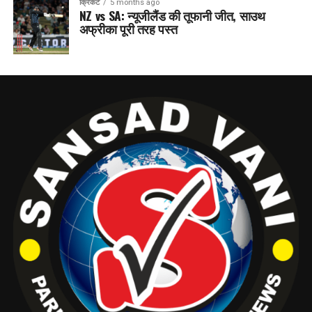
क्रिकेट
5 months ago
NZ vs SA: न्यूजीलैंड की तूफानी जीत, साउथ
अफ्रीका पूरी तरह पस्त