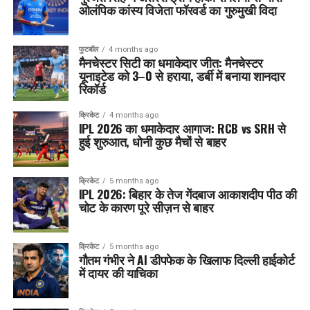
ओलंपिक कांस्य विजेता फॉरवर्ड का गुरुमुखी विदा
फुटबॉल
4 months ago
मैनचेस्टर सिटी का धमाकेदार जीत: मैनचेस्टर
यूनाइटेड को 3–0 से हराया, डर्बी में बनाया शानदार
रिकॉर्ड
क्रिकेट
4 months ago
IPL 2026 का धमाकेदार आगाज: RCB vs SRH से
हुई शुरुआत, धोनी कुछ मैचों से बाहर
क्रिकेट
5 months ago
IPL 2026: बिहार के तेज गेंदबाज आकाशदीप पीठ की
चोट के कारण पूरे सीज़न से बाहर
क्रिकेट
5 months ago
गौतम गंभीर ने AI डीपफेक के खिलाफ दिल्ली हाईकोर्ट
में दायर की याचिका