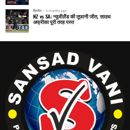
क्रिकेट
5 months ago
NZ vs SA: न्यूजीलैंड की तूफानी जीत, साउथ
अफ्रीका पूरी तरह पस्त