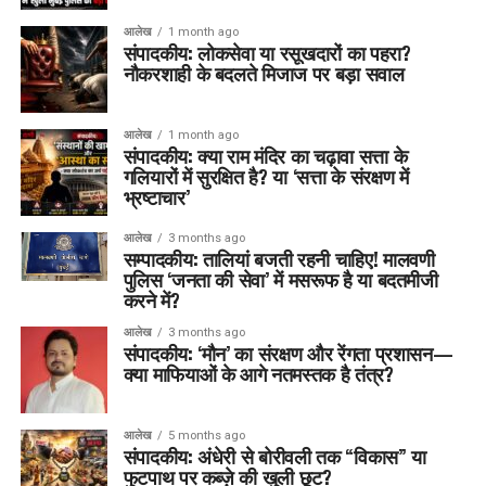
आलेख
1 month ago
संपादकीय: लोकसेवा या रसूखदारों का पहरा?
नौकरशाही के बदलते मिजाज पर बड़ा सवाल
आलेख
1 month ago
संपादकीय: क्या राम मंदिर का चढ़ावा सत्ता के
गलियारों में सुरक्षित है? या ‘सत्ता के संरक्षण में
भ्रष्टाचार’
आलेख
3 months ago
सम्पादकीय: तालियां बजती रहनी चाहिए! मालवणी
पुलिस ‘जनता की सेवा’ में मसरूफ है या बदतमीजी
करने में?
आलेख
3 months ago
संपादकीय: ‘मौन’ का संरक्षण और रेंगता प्रशासन—
क्या माफियाओं के आगे नतमस्तक है तंत्र?
आलेख
5 months ago
संपादकीय: अंधेरी से बोरीवली तक “विकास” या
फुटपाथ पर कब्ज़े की खुली छूट?