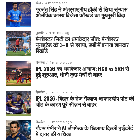
खेल
4 months ago
गुरजंत सिंह ने अंतरराष्ट्रीय हॉकी से लिया संन्यास –
ओलंपिक कांस्य विजेता फॉरवर्ड का गुरुमुखी विदा
फुटबॉल
4 months ago
मैनचेस्टर सिटी का धमाकेदार जीत: मैनचेस्टर
यूनाइटेड को 3–0 से हराया, डर्बी में बनाया शानदार
रिकॉर्ड
क्रिकेट
4 months ago
IPL 2026 का धमाकेदार आगाज: RCB vs SRH से
हुई शुरुआत, धोनी कुछ मैचों से बाहर
क्रिकेट
5 months ago
IPL 2026: बिहार के तेज गेंदबाज आकाशदीप पीठ की
चोट के कारण पूरे सीज़न से बाहर
क्रिकेट
5 months ago
गौतम गंभीर ने AI डीपफेक के खिलाफ दिल्ली हाईकोर्ट
में दायर की याचिका