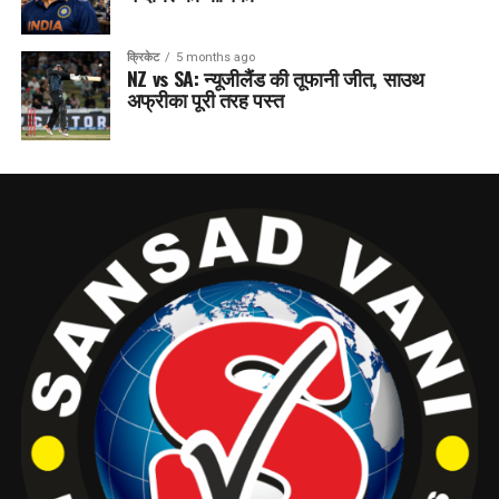
क्रिकेट
5 months ago
NZ vs SA: न्यूजीलैंड की तूफानी जीत, साउथ
अफ्रीका पूरी तरह पस्त