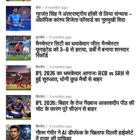
खेल
4 months ago
गुरजंत सिंह ने अंतरराष्ट्रीय हॉकी से लिया संन्यास –
ओलंपिक कांस्य विजेता फॉरवर्ड का गुरुमुखी विदा
फुटबॉल
4 months ago
मैनचेस्टर सिटी का धमाकेदार जीत: मैनचेस्टर
यूनाइटेड को 3–0 से हराया, डर्बी में बनाया शानदार
रिकॉर्ड
क्रिकेट
4 months ago
IPL 2026 का धमाकेदार आगाज: RCB vs SRH से
हुई शुरुआत, धोनी कुछ मैचों से बाहर
क्रिकेट
5 months ago
IPL 2026: बिहार के तेज गेंदबाज आकाशदीप पीठ की
चोट के कारण पूरे सीज़न से बाहर
क्रिकेट
5 months ago
गौतम गंभीर ने AI डीपफेक के खिलाफ दिल्ली हाईकोर्ट
में दायर की याचिका