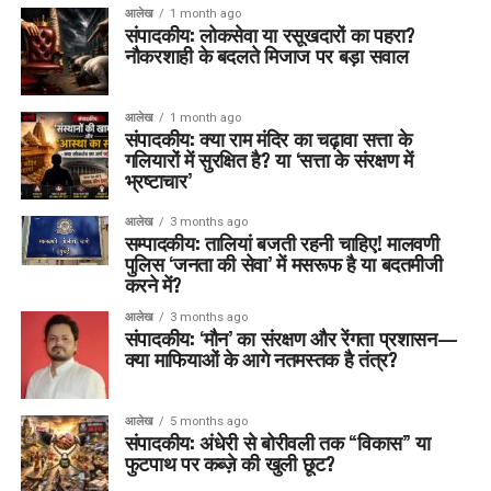
आलेख
1 month ago
संपादकीय: लोकसेवा या रसूखदारों का पहरा?
नौकरशाही के बदलते मिजाज पर बड़ा सवाल
आलेख
1 month ago
संपादकीय: क्या राम मंदिर का चढ़ावा सत्ता के
गलियारों में सुरक्षित है? या ‘सत्ता के संरक्षण में
भ्रष्टाचार’
आलेख
3 months ago
सम्पादकीय: तालियां बजती रहनी चाहिए! मालवणी
पुलिस ‘जनता की सेवा’ में मसरूफ है या बदतमीजी
करने में?
आलेख
3 months ago
संपादकीय: ‘मौन’ का संरक्षण और रेंगता प्रशासन—
क्या माफियाओं के आगे नतमस्तक है तंत्र?
आलेख
5 months ago
संपादकीय: अंधेरी से बोरीवली तक “विकास” या
फुटपाथ पर कब्ज़े की खुली छूट?