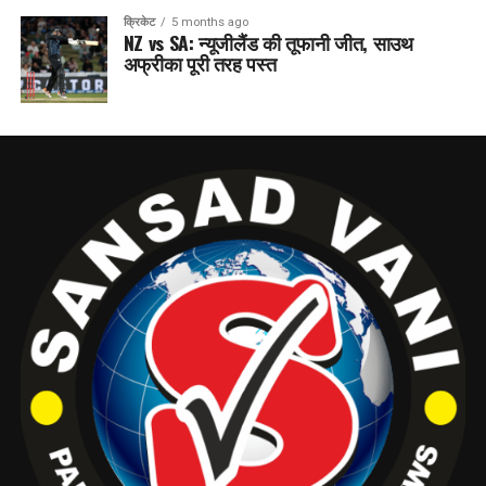
क्रिकेट
5 months ago
NZ vs SA: न्यूजीलैंड की तूफानी जीत, साउथ
अफ्रीका पूरी तरह पस्त