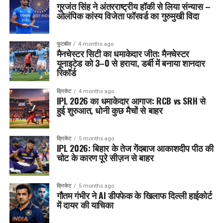
गुरजंत सिंह ने अंतरराष्ट्रीय हॉकी से लिया संन्यास –
ओलंपिक कांस्य विजेता फॉरवर्ड का गुरुमुखी विदा
फुटबॉल
4 months ago
मैनचेस्टर सिटी का धमाकेदार जीत: मैनचेस्टर
यूनाइटेड को 3–0 से हराया, डर्बी में बनाया शानदार
रिकॉर्ड
क्रिकेट
4 months ago
IPL 2026 का धमाकेदार आगाज: RCB vs SRH से
हुई शुरुआत, धोनी कुछ मैचों से बाहर
क्रिकेट
5 months ago
IPL 2026: बिहार के तेज गेंदबाज आकाशदीप पीठ की
चोट के कारण पूरे सीज़न से बाहर
क्रिकेट
5 months ago
गौतम गंभीर ने AI डीपफेक के खिलाफ दिल्ली हाईकोर्ट
में दायर की याचिका