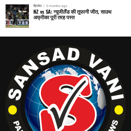
क्रिकेट
5 months ago
NZ vs SA: न्यूजीलैंड की तूफानी जीत, साउथ
अफ्रीका पूरी तरह पस्त