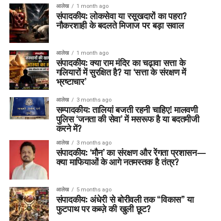
आलेख
1 month ago
संपादकीय: लोकसेवा या रसूखदारों का पहरा?
नौकरशाही के बदलते मिजाज पर बड़ा सवाल
आलेख
1 month ago
संपादकीय: क्या राम मंदिर का चढ़ावा सत्ता के
गलियारों में सुरक्षित है? या ‘सत्ता के संरक्षण में
भ्रष्टाचार’
आलेख
3 months ago
सम्पादकीय: तालियां बजती रहनी चाहिए! मालवणी
पुलिस ‘जनता की सेवा’ में मसरूफ है या बदतमीजी
करने में?
आलेख
3 months ago
संपादकीय: ‘मौन’ का संरक्षण और रेंगता प्रशासन—
क्या माफियाओं के आगे नतमस्तक है तंत्र?
आलेख
5 months ago
संपादकीय: अंधेरी से बोरीवली तक “विकास” या
फुटपाथ पर कब्ज़े की खुली छूट?