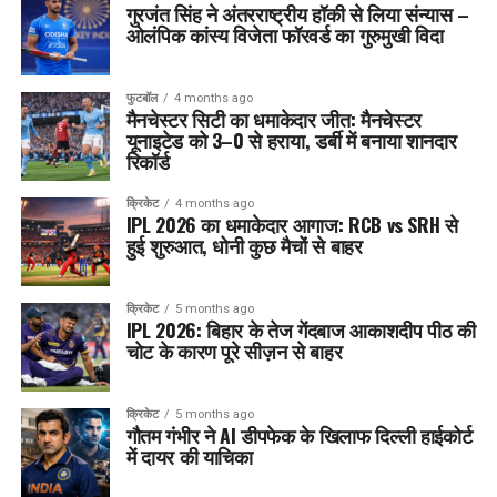
गुरजंत सिंह ने अंतरराष्ट्रीय हॉकी से लिया संन्यास –
ओलंपिक कांस्य विजेता फॉरवर्ड का गुरुमुखी विदा
फुटबॉल
4 months ago
मैनचेस्टर सिटी का धमाकेदार जीत: मैनचेस्टर
यूनाइटेड को 3–0 से हराया, डर्बी में बनाया शानदार
रिकॉर्ड
क्रिकेट
4 months ago
IPL 2026 का धमाकेदार आगाज: RCB vs SRH से
हुई शुरुआत, धोनी कुछ मैचों से बाहर
क्रिकेट
5 months ago
IPL 2026: बिहार के तेज गेंदबाज आकाशदीप पीठ की
चोट के कारण पूरे सीज़न से बाहर
क्रिकेट
5 months ago
गौतम गंभीर ने AI डीपफेक के खिलाफ दिल्ली हाईकोर्ट
में दायर की याचिका