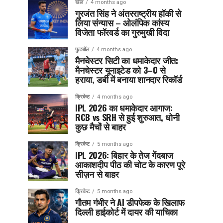
खेल
4 months ago
गुरजंत सिंह ने अंतरराष्ट्रीय हॉकी से
लिया संन्यास – ओलंपिक कांस्य
विजेता फॉरवर्ड का गुरुमुखी विदा
फुटबॉल
4 months ago
मैनचेस्टर सिटी का धमाकेदार जीत:
मैनचेस्टर यूनाइटेड को 3–0 से
हराया, डर्बी में बनाया शानदार रिकॉर्ड
क्रिकेट
4 months ago
IPL 2026 का धमाकेदार आगाज:
RCB vs SRH से हुई शुरुआत, धोनी
कुछ मैचों से बाहर
क्रिकेट
5 months ago
IPL 2026: बिहार के तेज गेंदबाज
आकाशदीप पीठ की चोट के कारण पूरे
सीज़न से बाहर
क्रिकेट
5 months ago
गौतम गंभीर ने AI डीपफेक के खिलाफ
दिल्ली हाईकोर्ट में दायर की याचिका