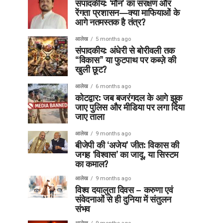
संपादकीय: ‘मौन’ का संरक्षण और
रेंगता प्रशासन—क्या माफियाओं के
आगे नतमस्तक है तंत्र?
आलेख
5 months ago
संपादकीय: अंधेरी से बोरीवली तक
“विकास” या फुटपाथ पर कब्ज़े की
खुली छूट?
आलेख
6 months ago
कोटद्वार: जब बजरंगदल के आगे झुक
जाए पुलिस और मीडिया पर लगा दिया
जाए ताला
आलेख
9 months ago
बीजेपी की ‘अजेय’ जीत: विकास की
जगह ‘विश्वास’ का जादू, या सिस्टम
का कमाल?
आलेख
9 months ago
विश्व दयालुता दिवस – करुणा एवं
संवेदनाओं से ही दुनिया में संतुलन
संभव