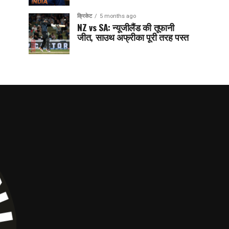
क्रिकेट
5 months ago
NZ vs SA: न्यूजीलैंड की तूफानी
जीत, साउथ अफ्रीका पूरी तरह पस्त