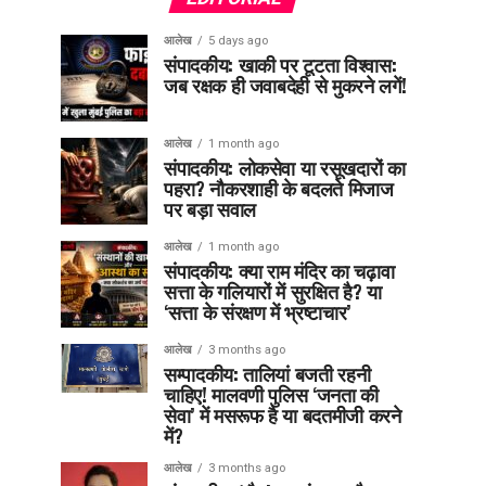
आलेख
5 days ago
संपादकीय: खाकी पर टूटता विश्वास:
जब रक्षक ही जवाबदेही से मुकरने लगें!
आलेख
1 month ago
संपादकीय: लोकसेवा या रसूखदारों का
पहरा? नौकरशाही के बदलते मिजाज
पर बड़ा सवाल
आलेख
1 month ago
संपादकीय: क्या राम मंदिर का चढ़ावा
सत्ता के गलियारों में सुरक्षित है? या
‘सत्ता के संरक्षण में भ्रष्टाचार’
आलेख
3 months ago
सम्पादकीय: तालियां बजती रहनी
चाहिए! मालवणी पुलिस ‘जनता की
सेवा’ में मसरूफ है या बदतमीजी करने
में?
आलेख
3 months ago