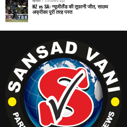
क्रिकेट
5 months ago
NZ vs SA: न्यूजीलैंड की तूफानी जीत, साउथ
अफ्रीका पूरी तरह पस्त