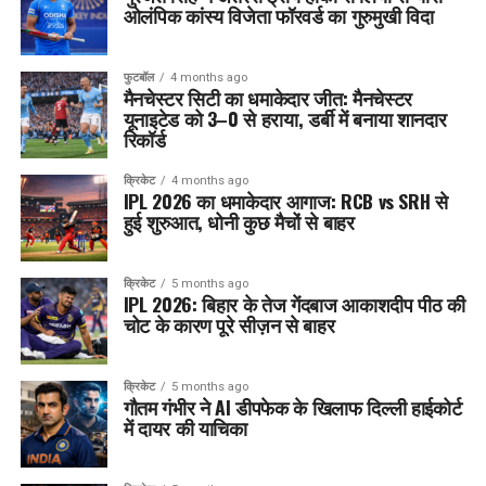
ओलंपिक कांस्य विजेता फॉरवर्ड का गुरुमुखी विदा
फुटबॉल
4 months ago
मैनचेस्टर सिटी का धमाकेदार जीत: मैनचेस्टर
यूनाइटेड को 3–0 से हराया, डर्बी में बनाया शानदार
रिकॉर्ड
क्रिकेट
4 months ago
IPL 2026 का धमाकेदार आगाज: RCB vs SRH से
हुई शुरुआत, धोनी कुछ मैचों से बाहर
क्रिकेट
5 months ago
IPL 2026: बिहार के तेज गेंदबाज आकाशदीप पीठ की
चोट के कारण पूरे सीज़न से बाहर
क्रिकेट
5 months ago
गौतम गंभीर ने AI डीपफेक के खिलाफ दिल्ली हाईकोर्ट
में दायर की याचिका