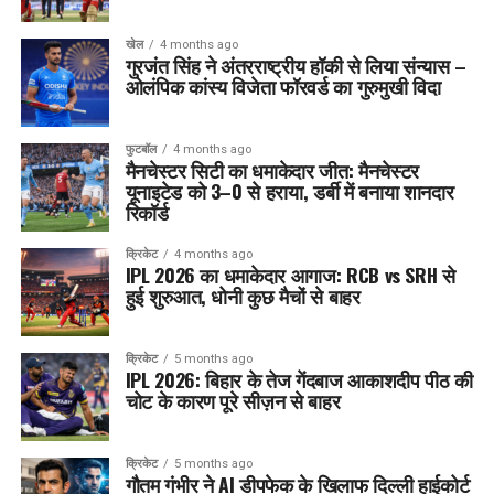
खेल
4 months ago
गुरजंत सिंह ने अंतरराष्ट्रीय हॉकी से लिया संन्यास –
ओलंपिक कांस्य विजेता फॉरवर्ड का गुरुमुखी विदा
फुटबॉल
4 months ago
मैनचेस्टर सिटी का धमाकेदार जीत: मैनचेस्टर
यूनाइटेड को 3–0 से हराया, डर्बी में बनाया शानदार
रिकॉर्ड
क्रिकेट
4 months ago
IPL 2026 का धमाकेदार आगाज: RCB vs SRH से
हुई शुरुआत, धोनी कुछ मैचों से बाहर
क्रिकेट
5 months ago
IPL 2026: बिहार के तेज गेंदबाज आकाशदीप पीठ की
चोट के कारण पूरे सीज़न से बाहर
क्रिकेट
5 months ago
गौतम गंभीर ने AI डीपफेक के खिलाफ दिल्ली हाईकोर्ट