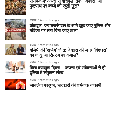
संपादकीय: अंधेरी से बोरीवली तक “विकास” या
फुटपाथ पर कब्ज़े की खुली छूट?
आलेख
6 months ago
कोटद्वार: जब बजरंगदल के आगे झुक जाए पुलिस और
मीडिया पर लगा दिया जाए ताला
आलेख
9 months ago
बीजेपी की ‘अजेय’ जीत: विकास की जगह ‘विश्वास’
का जादू, या सिस्टम का कमाल?
आलेख
9 months ago
विश्व दयालुता दिवस – करुणा एवं संवेदनाओं से ही
दुनिया में संतुलन संभव
आलेख
9 months ago
जानलेवा प्रदूषण, सरकारों की शर्मनाक नाकामी