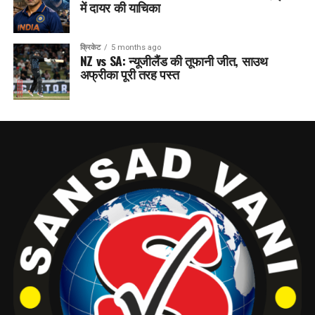
में दायर की याचिका
क्रिकेट
5 months ago
NZ vs SA: न्यूजीलैंड की तूफानी जीत, साउथ
अफ्रीका पूरी तरह पस्त