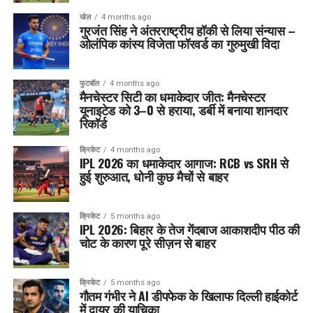
खेल
4 months ago
गुरजंत सिंह ने अंतरराष्ट्रीय हॉकी से लिया संन्यास –
ओलंपिक कांस्य विजेता फॉरवर्ड का गुरुमुखी विदा
फुटबॉल
4 months ago
मैनचेस्टर सिटी का धमाकेदार जीत: मैनचेस्टर
यूनाइटेड को 3–0 से हराया, डर्बी में बनाया शानदार
रिकॉर्ड
क्रिकेट
4 months ago
IPL 2026 का धमाकेदार आगाज: RCB vs SRH से
हुई शुरुआत, धोनी कुछ मैचों से बाहर
क्रिकेट
5 months ago
IPL 2026: बिहार के तेज गेंदबाज आकाशदीप पीठ की
चोट के कारण पूरे सीज़न से बाहर
क्रिकेट
5 months ago
गौतम गंभीर ने AI डीपफेक के खिलाफ दिल्ली हाईकोर्ट
में दायर की याचिका