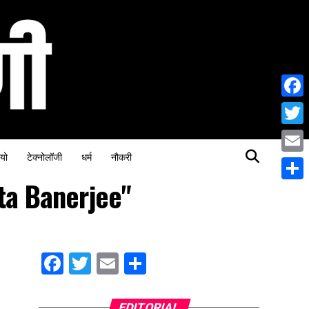
Face
Twitt
यो
टेक्नोलॉजी
धर्म
नौकरी
Email
ta Banerjee"
Share
Facebook
Twitter
Email
Share
EDITORIAL