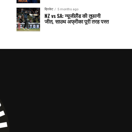
क्रिकेट
5 months ago
NZ vs SA: न्यूजीलैंड की तूफानी
जीत, साउथ अफ्रीका पूरी तरह पस्त