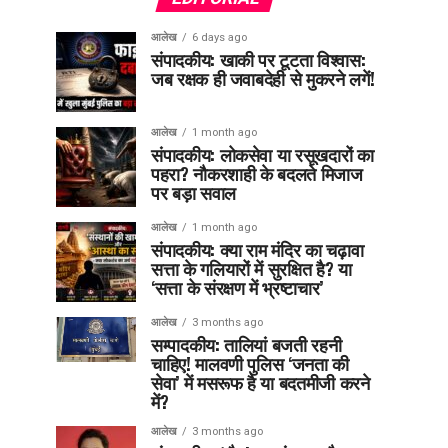
आलेख
6 days ago
संपादकीय: खाकी पर टूटता विश्वास:
जब रक्षक ही जवाबदेही से मुकरने लगें!
आलेख
1 month ago
संपादकीय: लोकसेवा या रसूखदारों का
पहरा? नौकरशाही के बदलते मिजाज
पर बड़ा सवाल
आलेख
1 month ago
संपादकीय: क्या राम मंदिर का चढ़ावा
सत्ता के गलियारों में सुरक्षित है? या
‘सत्ता के संरक्षण में भ्रष्टाचार’
आलेख
3 months ago
सम्पादकीय: तालियां बजती रहनी
चाहिए! मालवणी पुलिस ‘जनता की
सेवा’ में मसरूफ है या बदतमीजी करने
में?
आलेख
3 months ago