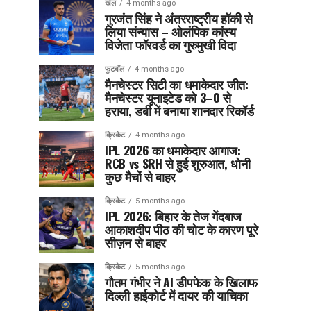
खेल
4 months ago
गुरजंत सिंह ने अंतरराष्ट्रीय हॉकी से
लिया संन्यास – ओलंपिक कांस्य
विजेता फॉरवर्ड का गुरुमुखी विदा
फुटबॉल
4 months ago
मैनचेस्टर सिटी का धमाकेदार जीत:
मैनचेस्टर यूनाइटेड को 3–0 से
हराया, डर्बी में बनाया शानदार रिकॉर्ड
क्रिकेट
4 months ago
IPL 2026 का धमाकेदार आगाज:
RCB vs SRH से हुई शुरुआत, धोनी
कुछ मैचों से बाहर
क्रिकेट
5 months ago
IPL 2026: बिहार के तेज गेंदबाज
आकाशदीप पीठ की चोट के कारण पूरे
सीज़न से बाहर
क्रिकेट
5 months ago
गौतम गंभीर ने AI डीपफेक के खिलाफ
दिल्ली हाईकोर्ट में दायर की याचिका