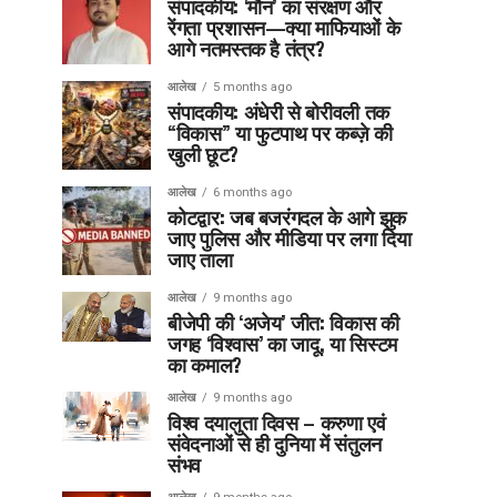
संपादकीय: ‘मौन’ का संरक्षण और
रेंगता प्रशासन—क्या माफियाओं के
आगे नतमस्तक है तंत्र?
आलेख
5 months ago
संपादकीय: अंधेरी से बोरीवली तक
“विकास” या फुटपाथ पर कब्ज़े की
खुली छूट?
आलेख
6 months ago
कोटद्वार: जब बजरंगदल के आगे झुक
जाए पुलिस और मीडिया पर लगा दिया
जाए ताला
आलेख
9 months ago
बीजेपी की ‘अजेय’ जीत: विकास की
जगह ‘विश्वास’ का जादू, या सिस्टम
का कमाल?
आलेख
9 months ago
विश्व दयालुता दिवस – करुणा एवं
संवेदनाओं से ही दुनिया में संतुलन
संभव