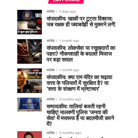
आलेख
5 days ago
संपादकीय: खाकी पर टूटता विश्वास:
जब रक्षक ही जवाबदेही से मुकरने लगें!
आलेख
1 month ago
संपादकीय: लोकसेवा या रसूखदारों का
पहरा? नौकरशाही के बदलते मिजाज
पर बड़ा सवाल
आलेख
1 month ago
संपादकीय: क्या राम मंदिर का चढ़ावा
सत्ता के गलियारों में सुरक्षित है? या
‘सत्ता के संरक्षण में भ्रष्टाचार’
आलेख
3 months ago
सम्पादकीय: तालियां बजती रहनी
चाहिए! मालवणी पुलिस ‘जनता की
सेवा’ में मसरूफ है या बदतमीजी करने
में?
आलेख
3 months ago