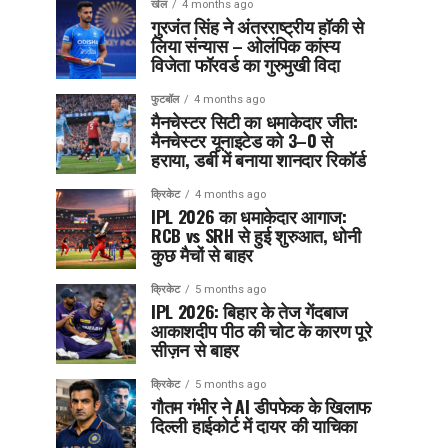
खेल
4 months ago
गुरजंत सिंह ने अंतरराष्ट्रीय हॉकी से
लिया संन्यास – ओलंपिक कांस्य
विजेता फॉरवर्ड का गुरुमुखी विदा
फुटबॉल
4 months ago
मैनचेस्टर सिटी का धमाकेदार जीत:
मैनचेस्टर यूनाइटेड को 3–0 से
हराया, डर्बी में बनाया शानदार रिकॉर्ड
क्रिकेट
4 months ago
IPL 2026 का धमाकेदार आगाज:
RCB vs SRH से हुई शुरुआत, धोनी
कुछ मैचों से बाहर
क्रिकेट
5 months ago
IPL 2026: बिहार के तेज गेंदबाज
आकाशदीप पीठ की चोट के कारण पूरे
सीज़न से बाहर
क्रिकेट
5 months ago
गौतम गंभीर ने AI डीपफेक के खिलाफ
दिल्ली हाईकोर्ट में दायर की याचिका