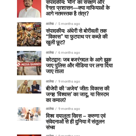
संपादकीय: ‘मौन’ का संरक्षण और
रेंगता प्रशासन—क्या माफियाओं के
आगे नतमस्तक है तंत्र?
आलेख
5 months ago
संपादकीय: अंधेरी से बोरीवली तक
“विकास” या फुटपाथ पर कब्ज़े की
खुली छूट?
आलेख
6 months ago
कोटद्वार: जब बजरंगदल के आगे झुक
जाए पुलिस और मीडिया पर लगा दिया
जाए ताला
आलेख
9 months ago
बीजेपी की ‘अजेय’ जीत: विकास की
जगह ‘विश्वास’ का जादू, या सिस्टम
का कमाल?
आलेख
9 months ago
विश्व दयालुता दिवस – करुणा एवं
संवेदनाओं से ही दुनिया में संतुलन
संभव