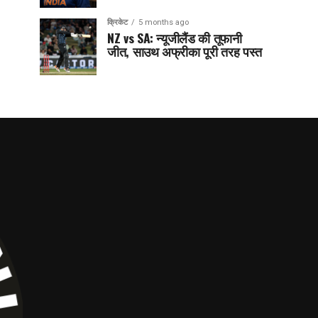
क्रिकेट
5 months ago
NZ vs SA: न्यूजीलैंड की तूफानी
जीत, साउथ अफ्रीका पूरी तरह पस्त