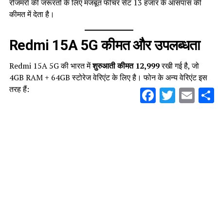
रोजमर्रा की जरूरतों के लिए मजबूत फीचर सेट ₹13 हजार के आसपास की
कीमत में देता है।
Redmi 15A 5G कीमत और उपलब्धता
Redmi 15A 5G की भारत में
शुरुआती कीमत ₹12,999
रखी गई है, जो
4GB RAM + 64GB स्टोरेज वेरिएंट के लिए है। फोन के अन्य वेरिएंट इस
तरह हैं:
Facebook
Twitter
Email
S
4GB + 64GB
– ₹12,999
4GB + 128GB
– ₹14,499
6GB + 128GB
– ₹16,499
इस स्मार्टफोन की बिक्री
3 अप्रैल 2026
से
Flipkart, Mi.com और
Xiaomi के ऑथराइज्ड रिटेल स्टोर्स
पर शुरू होगी। फोन
को
Awesome Blue, Amaze Purple और Ace Black (या
Lavender)
कलर वैरिएंट में उपलब्ध किया जा रहा है, जिससे यूजर्स को
आउटफिट के हिसाब से चुनने का ऑप्शन मिलता है।