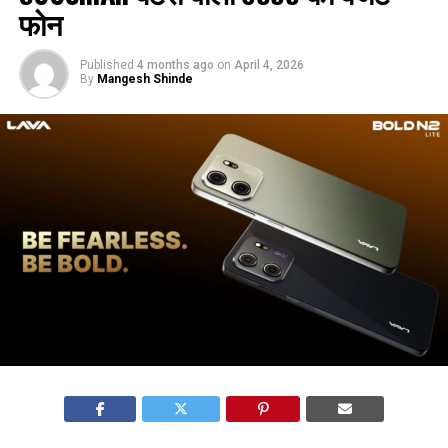
फोन
Published
4 months ago
on
April 4, 2026
By
Mangesh Shinde